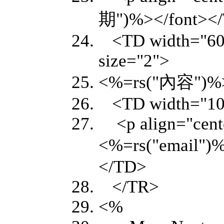
期")%></font>
<TD width="60
size="2">
<%=rs("內容")%
<TD width="
<p align="cente
<%=rs("email"
</TD>
</TR>
<%