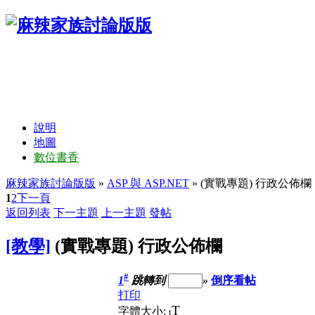
說明
地圖
數位書香
麻辣家族討論版版
»
ASP 與 ASP.NET
» (實戰專題) 行政公佈欄
1
2
下一頁
返回列表
下一主題
上一主題
發帖
[教學]
(實戰專題) 行政公佈欄
#
1
跳轉到
»
倒序看帖
打印
T
字體大小:
t