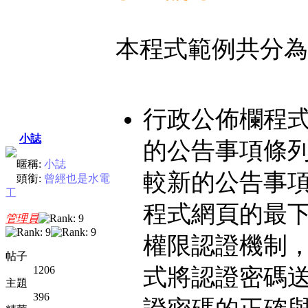
本程式範例共分為
行政公佈欄程式網
小誌
的公告事項條列
暱稱:
小誌
較新的公告事
頭銜:
曾經也是水電
工
程式網頁的最
管理員
權限認證機制
帖子
1206
式將認證密碼送
主題
396