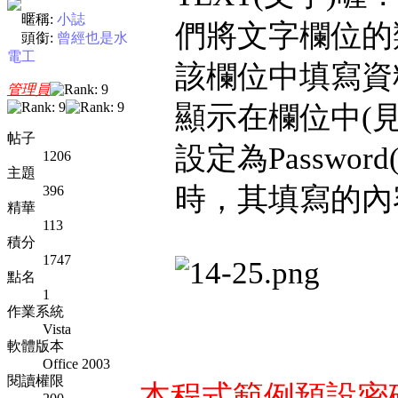
暱稱:
小誌
們將文字欄位的類
頭銜:
曾經也是水
電工
該欄位中填寫資
管理員
顯示在欄位中(
帖子
設定為Passwo
1206
主題
時，其填寫的內
396
精華
113
積分
1747
點名
1
作業系統
Vista
軟體版本
Office 2003
閱讀權限
本程式範例預設密碼為