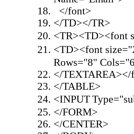
</font>
</TD></TR>
<TR><TD><font
<TD><font size
Rows="8" Cols="
</TEXTAREA></
</TABLE>
<INPUT Type="
</FORM>
</CENTER>