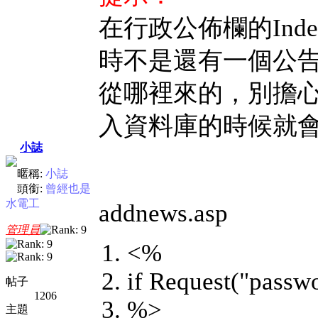
在行政公佈欄的Ind
時不是還有一個公
從哪裡來的，別擔
入資料庫的時候就
小誌
暱稱:
小誌
頭銜:
曾經也是
水電工
addnews.asp
管理員
<%
if Request("passwo
帖子
1206
%>
主題