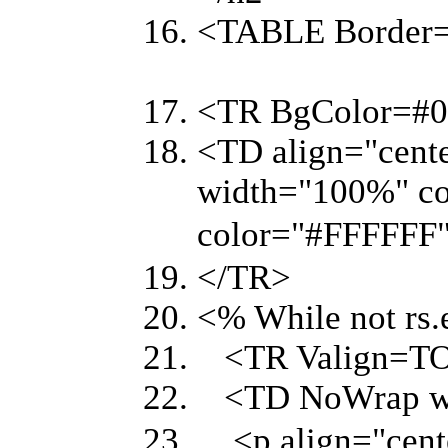
<TABLE Border=
<TR BgColor=
<TD align="cent
width="100%" co
color="#FFFF
</TR>
<% While not r
<TR Valign=
<TD NoWrap w
<p align="cent