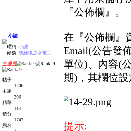
『公佈欄』。
在『公佈欄』
小誌
暱稱:
小誌
Email(公
頭銜:
曾經也是水電工
單位)、內容(
管理員
期)，其欄位
帖子
1206
主題
396
精華
113
積分
1747
提示:
點名