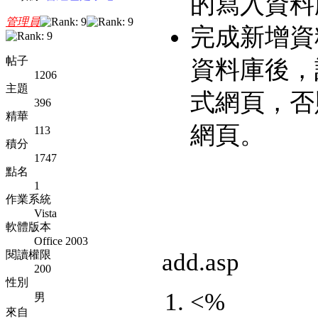
的寫入資料
管理員
完成新增資
帖子
資料庫後，記
1206
主題
式網頁，否
396
精華
網頁。
113
積分
1747
點名
1
作業系統
Vista
軟體版本
Office 2003
閱讀權限
add.asp
200
性別
<%
男
來自