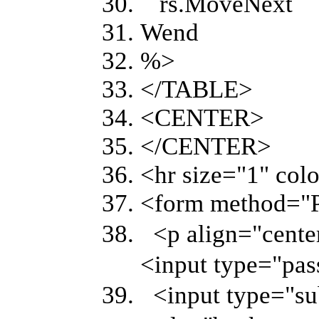
rs.MoveNext
Wend
%>
</TABLE>
<CENTER>
</CENTER>
<hr size="1" co
<form method="P
<p align="cen
<input type="pa
<input type="