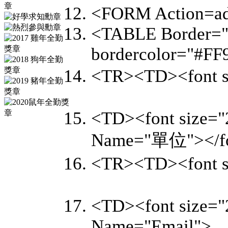
<FORM Action=a
<TABLE Border="
bordercolor="#FF
<TR><TD><font
<TD><font size="
Name="單位"></f
<TR><TD><font
<TD><font size="
Name="Email">