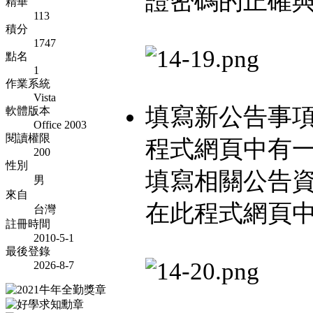
證密碼的正確
精華
113
積分
1747
點名
1
作業系統
Vista
填寫新公告事項內
軟體版本
Office 2003
閱讀權限
程式網頁中有
200
性別
填寫相關公告
男
來自
在此程式網頁
台灣
註冊時間
2010-5-1
最後登錄
2026-8-7