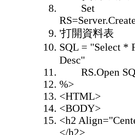
Set
RS=Server.Creat
'打開資料表
SQL = "Select
Desc"
RS.Open SQL,c
%>
<HTML>
<BODY>
<h2 Align="Cente
</h2>