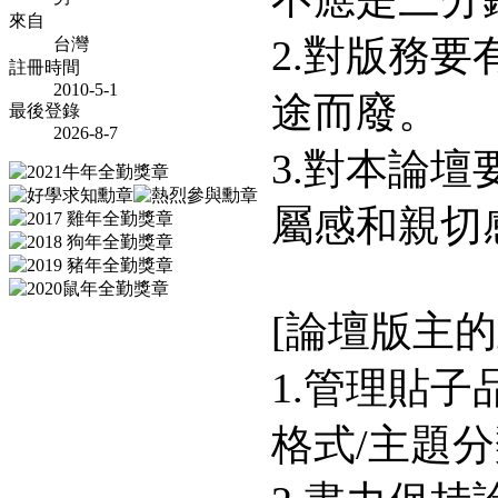
來自
2.對版務
台灣
註冊時間
2010-5-1
途而廢。
最後登錄
2026-8-7
3.對本論
屬感和親切
[論壇版主的
1.管理貼
格式/主題