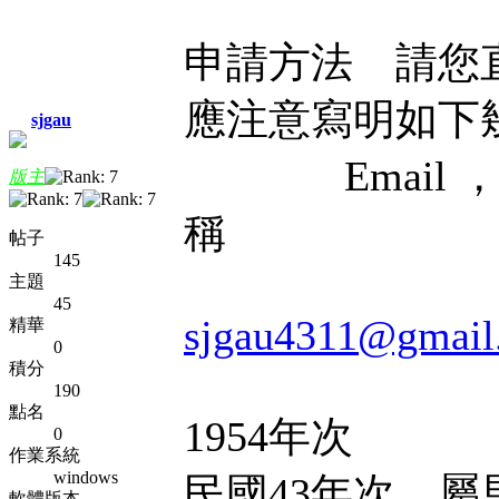
申請方法 請您
應注意寫明如下
sjgau
Email ，
版主
稱
帖子
145
主題
45
sjgau4311@gmail
精華
0
積分
190
點名
1954年次
0
作業系統
windows
民國43年次，屬
軟體版本