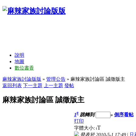
說明
地圖
數位書香
麻辣家族討論版版
»
管理公告
» 麻辣家族討論區 誠徵版主
返回列表
下一主題
上一主題
發帖
麻辣家族討論區 誠徵版主
#
1
跳轉到
»
倒序看帖
打印
T
字體大小:
t
發表於 2010-5-1 17:49
|
只