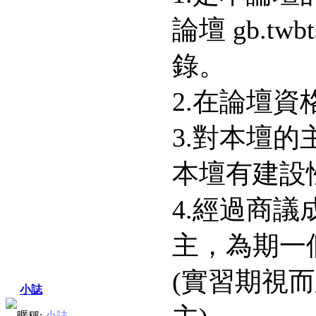
論壇 gb.t
錄。
2.在論壇資
3.對本壇
本壇有建設
4.經過商
主，為期一
(實習期視
小誌
暱稱:
小誌