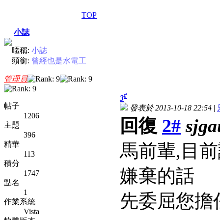
TOP
小誌
暱稱:
小誌
頭銜:
曾經也是水電工
管理員
#
3
帖子
發表於 2013-10-18 22:54
|
1206
回復
2#
sjga
主題
396
精華
馬前輩,目
113
積分
嫌棄的話
1747
點名
1
先委屈您擔
作業系統
Vista