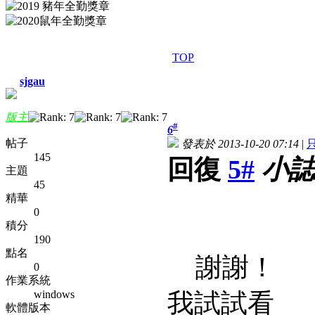
TOP
sjgau
版主
#
6
帖子
發表於 2013-10-20 07:14
|
145
回復
5#
小誌
主題
45
精華
0
積分
190
點名
謝謝！
0
作業系統
windows
我試試看
軟體版本