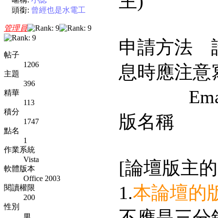
主)
頭銜:
曾經也是水電工
管理員
申請方法 
帖子
1206
息時應注意
主題
396
Email
精華
113
積分
版名稱
1747
點名
1
作業系統
Vista
[論壇版主的
軟體版本
Office 2003
1.
本論壇的
閱讀權限
200
性別
不應是三分
男