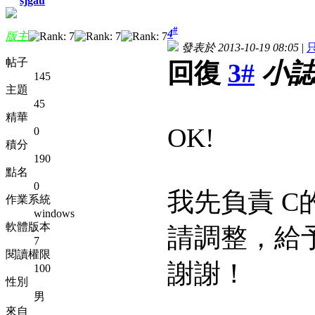
sjgau
#
4
版主
發表於 2013-10-19 08:05
|
帖子
回復
3#
小誌
145
主題
45
精華
OK!
0
積分
190
點名
0
我先負責 C
作業系統
windows
軟體版本
請調整，給
7
閱讀權限
謝謝！
100
性別
男
來自