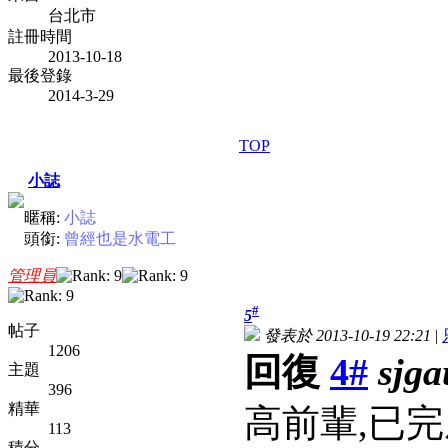
台北市
註冊時間
2013-10-18
最後登錄
2014-3-29
TOP
小誌
暱稱:
小誌
頭銜:
曾經也是水電工
管理員
#
5
帖子
發表於 2013-10-19 22:21
|
1206
回復
4#
sjga
主題
396
精華
高前輩,已完
113
積分