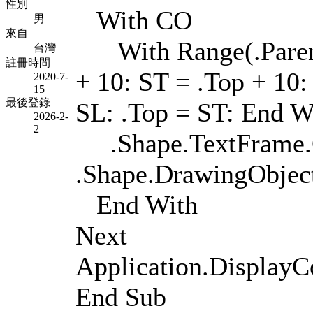
性別
With CO
男
來自
With Range(.Parent.
台灣
註冊時間
+ 10: ST = .Top + 10:
2020-7-
15
最後登錄
SL: .Top = ST: End W
2026-2-
2
.Shape.TextFrame.Ch
.Shape.DrawingObject
End With
Next
Application.DisplayC
End Sub