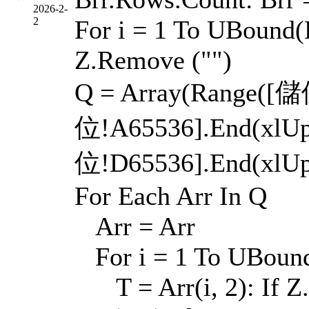
2026-2-
2
For i = 1 To UBound(Br
Z.Remove ("")
Q = Array(Range([儲
位!A65536].End(xlUp
位!D65536].End(xlUp
For Each Arr In Q
Arr = Arr
For i = 1 To UBound
T = Arr(i, 2): If Z.