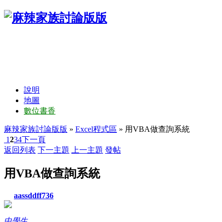
說明
地圖
數位書香
麻辣家族討論版版
»
Excel程式區
» 用VBA做查詢系統
1
2
3
4
下一頁
返回列表
下一主題
上一主題
發帖
用VBA做查詢系統
aassddff736
中學生