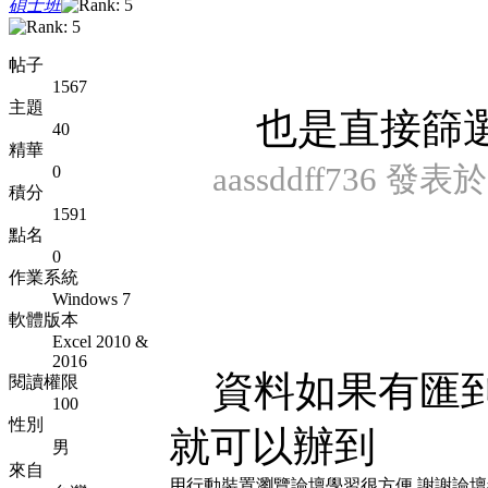
碩士班
帖子
1567
主題
也是直接篩
40
精華
aassddff736 發表於 
0
積分
1591
點名
0
作業系統
Windows 7
軟體版本
Excel 2010 &
2016
資料如果有匯到
閱讀權限
100
性別
就可以辦到
男
來自
用行動裝置瀏覽論壇學習很方便,謝謝論