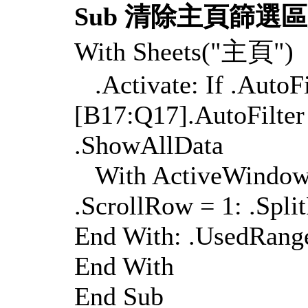
Sub 清除主頁篩選區
With Sheets("主頁")
.Activate: If .AutoFi
[B17:Q17].AutoFilter 
.ShowAllData
With ActiveWindow: 
.ScrollRow = 1: .Spli
End With: .UsedRange
End With
End Sub