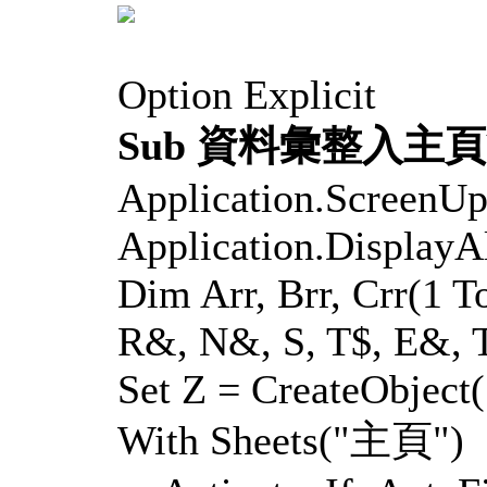
Option Explicit
Sub 資料彙整入主頁
Application.ScreenUp
Application.DisplayAl
Dim Arr, Brr, Crr(1 T
R&, N&, S, T$, E&, 
Set Z = CreateObject(
With Sheets("主頁")