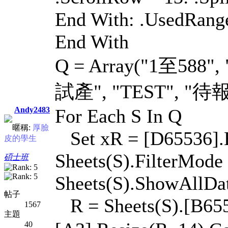
End With: .UsedRange
End With
Q = Array("1至588"
試產", "TEST", "待
Andy2483
For Each S In Q
暱稱:
厚臉
Set xR = [D65536].En
皮的學生
Sheets(S).FilterMode
碩士班
Sheets(S).ShowAllDa
帖子
R = Sheets(S).[B6553
1567
主題
40