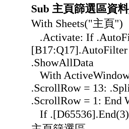
Sub 主頁篩選區資料
With Sheets("主頁")
.Activate: If .AutoFi
[B17:Q17].AutoFilter 
.ShowAllData
With ActiveWindow: 
.ScrollRow = 13: .Spl
.ScrollRow = 1: End 
If .[D65536].End(
主頁篩選區