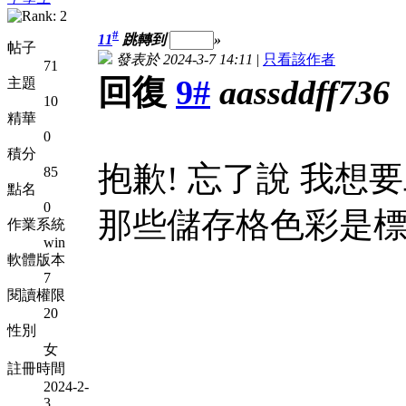
#
11
跳轉到
»
帖子
發表於 2024-3-7 14:11
|
只看該作者
71
回復
9#
aassddff736
主題
10
精華
0
積分
抱歉! 忘了說 我想
85
點名
0
那些儲存格色彩是
作業系統
win
軟體版本
7
閱讀權限
20
性別
女
註冊時間
2024-2-
3