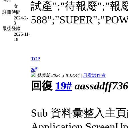
性別
試產";"待報廢";"報廢";
女
註冊時間
588";"SUPER";"POWE
2024-2-
3
最後登錄
2025-11-
18
TOP
#
20
發表於 2024-3-8 13:44
|
只看該作者
回復
19#
aassddff73
Sub 資料彙整入主頁
Application.ScreenUp