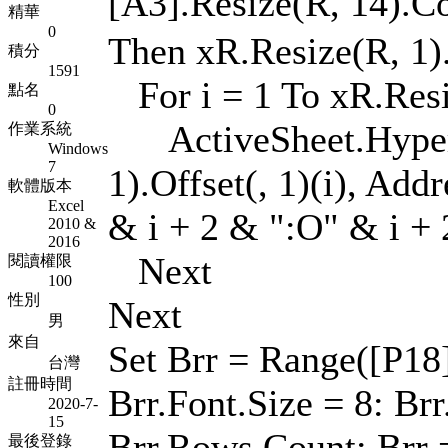
[A3].Resize(R, 14).
精華
0
Then xR.Resize(R, 1).
積分
1591
For i = 1 To xR.Resiz
點名
0
ActiveSheet.Hyperl
作業系統
Windows
7
1).Offset(, 1)(i), Ad
軟體版本
Excel
& i + 2 & ":O" & i + 
2010 &
2016
Next
閱讀權限
100
性別
Next
男
來自
Set Brr = Range([P18]
台灣
註冊時間
Brr.Font.Size = 8: Br
2020-7-
15
Brr.Rows.Count: Brr =
最後登錄