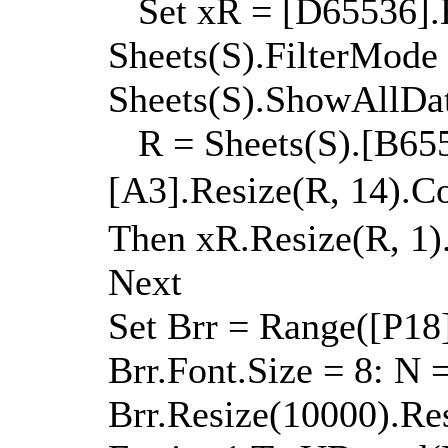
Set xR = [D65536].En
Sheets(S).FilterMode
Sheets(S).ShowAllDa
R = Sheets(S).[B6553
[A3].Resize(R, 14).
Then xR.Resize(R, 1).
Next
Set Brr = Range([P18]
Brr.Font.Size = 8: N 
Brr.Resize(10000).Res