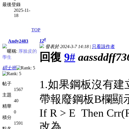
最後登錄
2025-11-
18
TOP
#
12
Andy2483
發表於 2024-3-7 14:18
|
只看該作者
暱稱:
厚臉皮的
回復
9#
aassddff73
學生
碩士班
1.如果鋼板沒有建
帖子
1567
主題
帶報廢鋼板B欄顯
40
精華
If R > E Then Crr(R
0
積分
改為
1591
點名