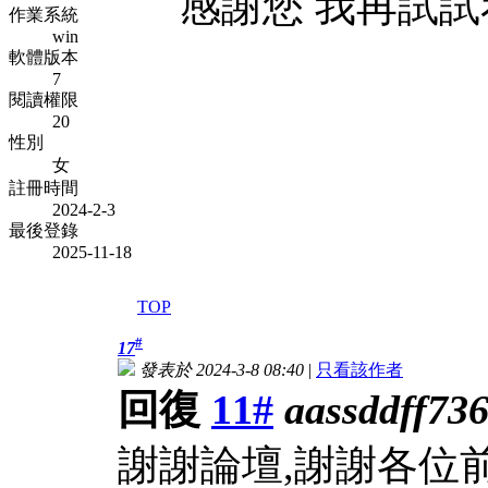
感謝您 我再試試
作業系統
win
軟體版本
7
閱讀權限
20
性別
女
註冊時間
2024-2-3
最後登錄
2025-11-18
TOP
#
17
發表於 2024-3-8 08:40
|
只看該作者
回復
11#
aassddff73
謝謝論壇,謝謝各位