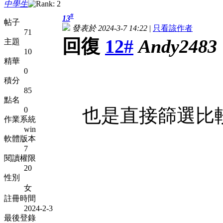
中學生
#
13
帖子
發表於 2024-3-7 14:22
|
只看該作者
71
回復
12#
Andy2483
主題
10
精華
0
積分
85
點名
也是直接篩選比
0
作業系統
win
軟體版本
7
閱讀權限
20
性別
女
註冊時間
2024-2-3
最後登錄