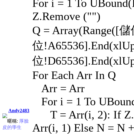
For i = 1 To UBound(Br
Z.Remove ("")
Q = Array(Range([儲
位!A65536].End(xlUp
位!D65536].End(xlUp
For Each Arr In Q
Arr = Arr
For i = 1 To UBound
Andy2483
T = Arr(i, 2): If Z.
暱稱:
厚臉
Arr(i, 1) Else N = N +
皮的學生