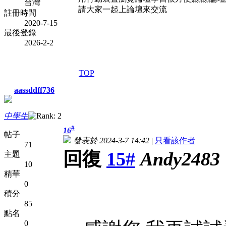
台灣
請大家一起上論壇來交流
註冊時間
2020-7-15
最後登錄
2026-2-2
TOP
aassddff736
中學生
#
16
帖子
發表於 2024-3-7 14:42
|
只看該作者
71
回復
15#
Andy2483
主題
10
精華
0
積分
85
點名
0