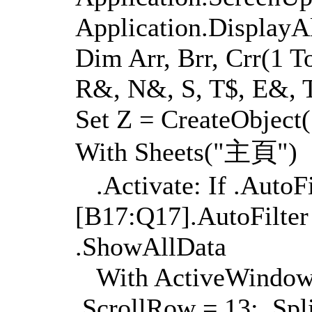
Application.DisplayAl
Dim Arr, Brr, Crr(1 T
R&, N&, S, T$, E&, 
Set Z = CreateObject(
With Sheets("主頁")
.Activate: If .AutoFi
[B17:Q17].AutoFilter 
.ShowAllData
With ActiveWindow: 
.ScrollRow = 13: .Spl