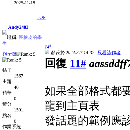
2025-11-18
TOP
Andy2483
暱稱:
厚臉皮的學
生
#
14
發表於 2024-3-7 14:32
|
只看該作者
碩士班
回復
11#
aassddff
帖子
1567
主題
40
如果全部格式都要
精華
0
龍到主頁表
積分
1591
點名
發話題的範例應
0
作業系統