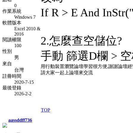
0
If R > E And InStr
作業系統
Windows 7
軟體版本
Excel 2010 &
2016
2.怎麼查空儲位?
閱讀權限
100
性別
手動 篩選D欄 > 
男
來自
用行動裝置瀏覽論壇學習很方便,謝謝論壇經
台灣
請大家一起上論壇來交流
註冊時間
2020-7-15
最後登錄
2026-2-2
TOP
aassddff736