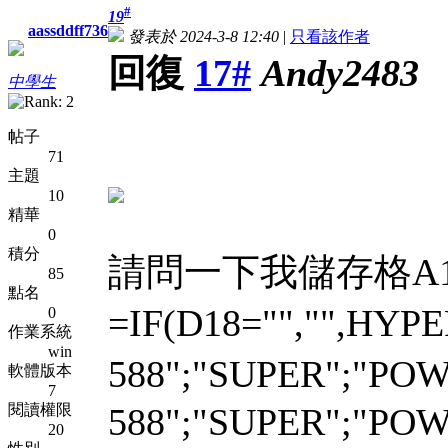
#
19
aassddff736
發表於 2024-3-8 12:40
|
只看該作者
回復
17#
Andy2483
中學生
帖子
71
主題
10
精華
0
積分
請問一下我儲存格A
85
點名
=IF(D18="","",H
0
作業系統
win
588";"SUPER";"P
軟體版本
7
閱讀權限
588";"SUPER";"PO
20