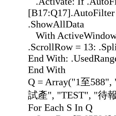
.Activate: If .AutoFi
[B17:Q17].AutoFilter 
.ShowAllData
With ActiveWindow: 
.ScrollRow = 13: .Spl
End With: .UsedRange
End With
Q = Array("1至588"
試產", "TEST", "待
For Each S In Q