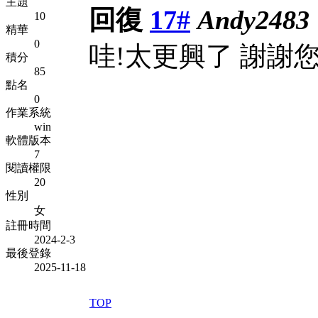
主題
回復
17#
Andy2483
10
精華
0
哇!太更興了 謝謝
積分
85
點名
0
作業系統
win
軟體版本
7
閱讀權限
20
性別
女
註冊時間
2024-2-3
最後登錄
2025-11-18
TOP