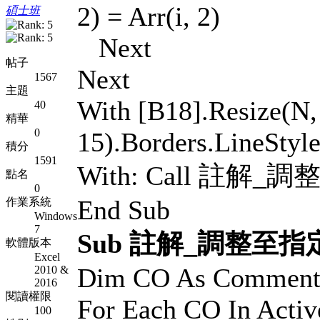
2) = Arr(i, 2)
碩士班
Next
帖子
Next
1567
主題
With [B18].Resize(N, 
40
精華
0
15).Borders.LineStyle
積分
1591
With: Call 註解
點名
0
End Sub
作業系統
Windows
7
Sub 註解_調整至指
軟體版本
Excel
Dim CO As Comment
2010 &
2016
閱讀權限
For Each CO In Acti
100