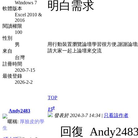
明白需求
Windows 7
軟體版本
Excel 2010 &
2016
閱讀權限
100
性別
用行動裝置瀏覽論壇學習很方便,謝謝論
男
請大家一起上論壇來交流
來自
台灣
註冊時間
2020-7-15
最後登錄
2026-2-2
TOP
#
15
Andy2483
發表於 2024-3-7 14:34
|
只看該作者
暱稱:
厚臉皮的學
回復 Andy248
生