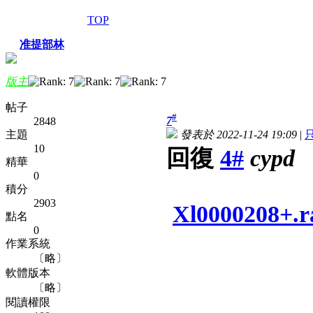
TOP
准提部林
版主
帖子
#
7
2848
主題
發表於 2022-11-24 19:09
|
10
回復
4#
cypd
精華
0
積分
2903
Xl0000208+.r
點名
0
作業系統
〔略〕
軟體版本
〔略〕
閱讀權限