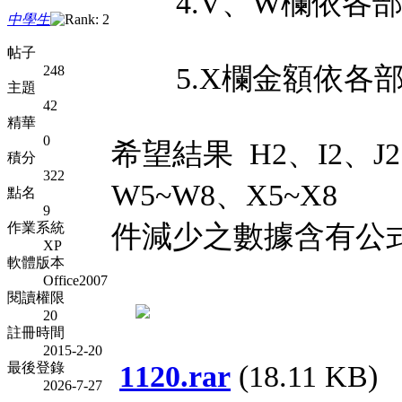
4.V、W欄依各部
中學生
帖子
5.X欄金額依各部
248
主題
42
精華
0
希望結果 H2、I2、J2
積分
322
W5~W8、X5~X8
點名
9
作業系統
件減少之數據含有公
XP
軟體版本
Office2007
閱讀權限
20
註冊時間
2015-2-20
最後登錄
1120.rar
(18.11 KB)
2026-7-27