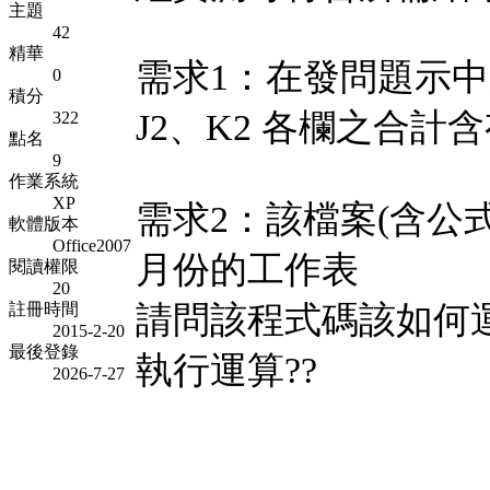
主題
42
精華
需求1：在發問題示中
0
積分
J2、K2 各欄之合計
322
點名
9
作業系統
XP
需求2：該檔案(含公式
軟體版本
Office2007
月份的工作表
閱讀權限
20
註冊時間
請問該程式碼該如何運
2015-2-20
最後登錄
執行運算??
2026-7-27