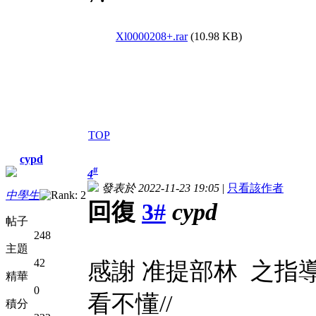
Xl0000208+.rar
(10.98 KB)
TOP
cypd
#
4
發表於 2022-11-23 19:05
|
只看該作者
中學生
回復
3#
cypd
帖子
248
主題
42
感謝 准提部林 之指
精華
0
看不懂//
積分