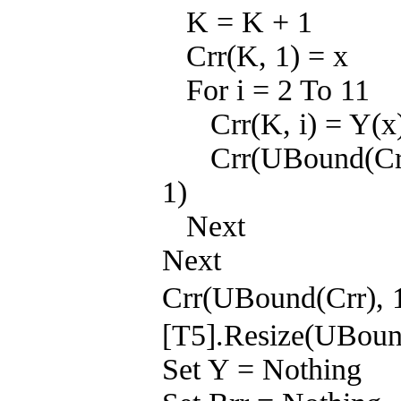
K = K + 1
Crr(K, 1) = x
For i = 2 To 11
Crr(K, i) = Y(x)(
Crr(UBound(Crr), 
1)
Next
Next
Crr(UBound(Crr),
[T5].Resize(UBound
Set Y = Nothing