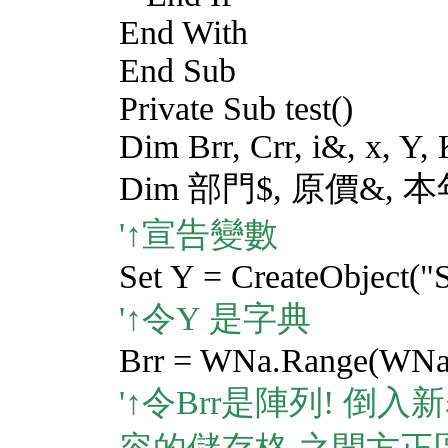
End With
End Sub
Private Sub test()
Dim Brr, Crr, i&, x, Y,
Dim 部門$, 原價&, 
'↑宣告變數
Set Y = CreateObject("S
'↑令Y 是字典
Brr = WNa.Range(WNa.
'↑令Brr是陣列! 倒