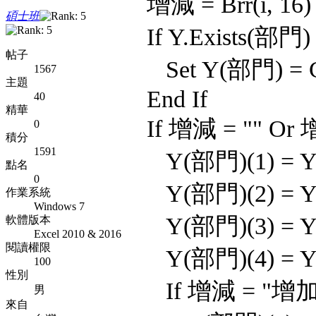
增減 = Brr(i, 16)
碩士班
If Y.Exists(部門) 
帖子
Set Y(部門) = Crea
1567
主題
End If
40
精華
If 增減 = "" Or 
0
積分
1591
Y(部門)(1) = Y
點名
0
Y(部門)(2) = Y
作業系統
Windows 7
Y(部門)(3) = Y
軟體版本
Excel 2010 & 2016
閱讀權限
Y(部門)(4) = Y
100
性別
If 增減 = "增加"
男
來自