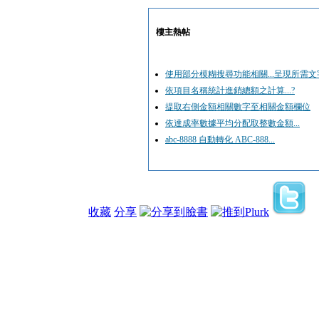
樓主熱帖
使用部分模糊搜尋功能相關...呈現所需文
依項目名稱統計進銷總額之計算...?
提取右側金額相關數字至相關金額欄位
依達成率數據平均分配取整數金額...
abc-8888 自動轉化 ABC-888...
收藏
分享