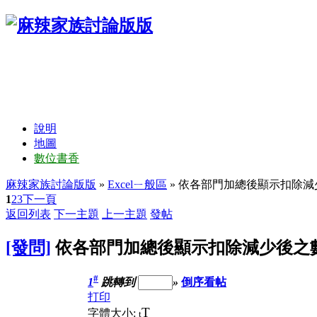
說明
地圖
數位書香
麻辣家族討論版版
»
Excelㄧ般區
» 依各部門加總後顯示扣除減少
1
2
3
下一頁
返回列表
下一主題
上一主題
發帖
[發問]
依各部門加總後顯示扣除減少後之數據
#
1
跳轉到
»
倒序看帖
打印
T
字體大小:
t