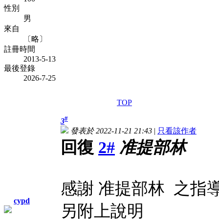
性別
男
來自
〔略〕
註冊時間
2013-5-13
最後登錄
2026-7-25
TOP
#
3
發表於 2022-11-21 21:43
|
只看該作者
回復
2#
准提部林
感謝 准提部林 之指
cypd
另附上說明