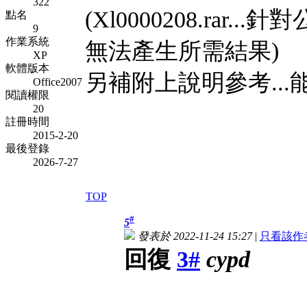
322
(Xl0000208.ra
點名
9
作業系統
無法產生所需結果)
XP
軟體版本
另補附上說明參考..
Office2007
閱讀權限
20
註冊時間
2015-2-20
最後登錄
2026-7-27
TOP
#
5
發表於 2022-11-24 15:27
|
只看該作
回復
3#
cypd