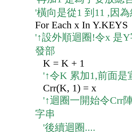
'橫向是從1 到11 ,因
For Each x In Y.KEYS
'↑設外順迴圈!令x 是
發部
K = K + 1
'↑令K 累加1,前面
Crr(K, 1) = x
'↑迴圈一開始令Crr
字串
'後續迴圈....