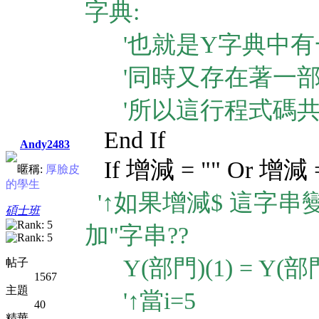
字典:
'也就是Y字典中有一個 
'同時又存在著一部字
'所以這行程式碼共
End If
Andy2483
If 增減 = "" Or 增減 
暱稱:
厚臉皮
的學生
'↑如果增減$ 這字串
碩士班
加"字串??
Y(部門)(1) = Y(部門
帖子
1567
主題
'↑當i=5
40
精華