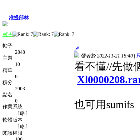
准提部林
版主
帖子
#
2
2848
發表於 2022-11-21 18:40
|
主題
看不懂//先做
10
精華
0
Xl0000208.ra
積分
2903
點名
0
也可用sumifs
作業系統
〔略〕
軟體版本
〔略〕
閱讀權限
100