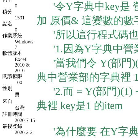
'令Y字典中key是 營
0
積分
加 原價& 這變數的數
1591
點名
0
'所以這行程式碼也
作業系統
Windows
'1.因為Y字典中營業
7
軟體版本
Excel
'當我們令 Y(部門)
2010 &
2016
典中營業部的字典裡 1
閱讀權限
100
性別
'2.而 = Y(部門)(
男
來自
典裡 key是1 的item
台灣
註冊時間
2020-7-15
最後登錄
'為什麼要 在Y字典
2026-2-2