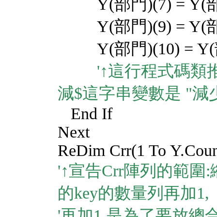
Y(部門)(7) = Y(部
Y(部門)(9) = Y(部
Y(部門)(10) = Y(部
'↑這行程式碼類
減$這字串變數是 "減
End If
Next
ReDim Crr(1 To Y.Count
'↑宣告Crr陣列的範
的key的數量列再加1,
'再加1 是為了要放總