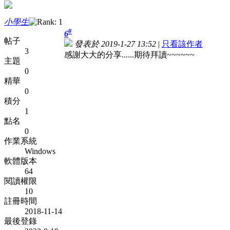
小學生
#
6
帖子
發表於 2019-1-27 13:52
|
只看該作者
3
感謝大大的分享......期待拜讀~~~~~~
主題
0
精華
0
積分
1
點名
0
作業系統
Windows
軟體版本
64
閱讀權限
10
註冊時間
2018-11-14
最後登錄