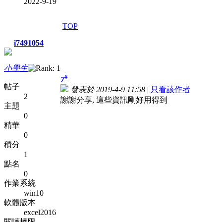
2022-9-19
TOP
i7491054
小學生
#
7
帖子
發表於 2019-4-9 11:58
|
只看該作者
2
謝謝分享, 這些資訊剛好用得到
主題
0
精華
0
積分
1
點名
0
作業系統
win10
軟體版本
excel2016
閱讀權限