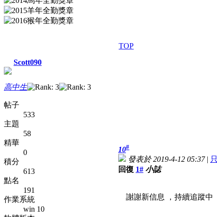
TOP
Scott090
高中生
帖子
533
主題
58
精華
#
10
0
發表於 2019-4-12 05:37
|
積分
回復
1#
小誌
613
點名
191
謝謝新信息 ，持續追蹤中
作業系統
win 10