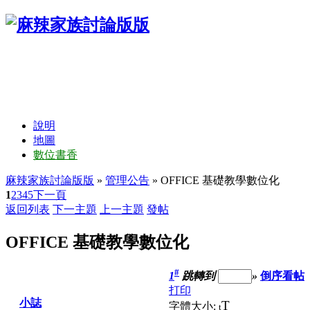
說明
地圖
數位書香
麻辣家族討論版版
»
管理公告
» OFFICE 基礎教學數位化
1
2
3
4
5
下一頁
返回列表
下一主題
上一主題
發帖
OFFICE 基礎教學數位化
#
1
跳轉到
»
倒序看帖
打印
小誌
T
字體大小:
t