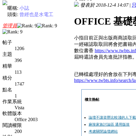
發表於 2018-12-4 14:07
|
暱稱:
小誌
頭銜:
曾經也是水電工
OFFICE 基
管理員
小指目前正與出版商商談取回部
帖子
一經確認取取回將會把書籍
1206
數位書香
https://www.twbts.inf
主題
屆時還請會員先進批評指教
396
精華
113
已轉檔處理好的會放在下列
積分
https://www.twbts.info/search/
1747
點名
1
樓主熱帖
作業系統
Vista
軟體版本
論壇不讓資歷比較淺的人下載
Office 2003
麻辣家族討論區 通用版規
閱讀權限
200
考慮關閉論壇網站