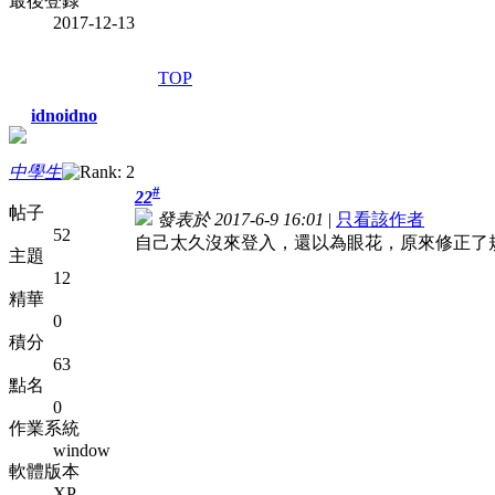
最後登錄
2017-12-13
TOP
idnoidno
中學生
#
22
帖子
發表於 2017-6-9 16:01
|
只看該作者
52
自己太久沒來登入，還以為眼花，原來修正了
主題
12
精華
0
積分
63
點名
0
作業系統
window
軟體版本
XP