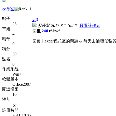
小學生
帖子
#
25
23
發表於 2017-8-1 16:56
|
只看該作者
主題
回復
24#
rbktwi
4
精華
回覆非excel程式區的問題 & 每天去論壇任務簽到
0
積分
39
點名
0
作業系統
Win7
軟體版本
Office2007
閱讀權限
10
性別
女
註冊時間
2011-10-27