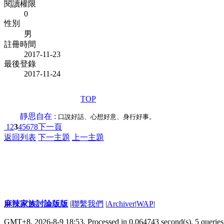
閱讀權限
0
性別
男
註冊時間
2017-11-23
最後登錄
2017-11-24
TOP
靜思自在 :
口說好話、心想好意、身行好事。
1
2
3
4
5
6
7
8
下一頁
返回列表
下一主題
上一主題
麻辣家族討論版版
|
聯繫我們
|
Archiver
|
WAP
|
GMT+8, 2026-8-9 18:53,
Processed in 0.064743 second(s), 5 queries