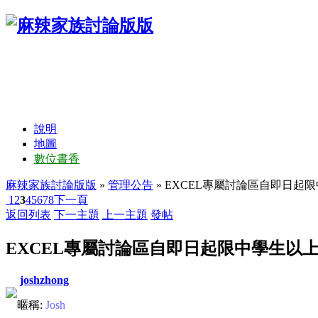
說明
地圖
數位書香
麻辣家族討論版版
»
管理公告
» EXCEL專屬討論區自即日起
1
2
3
4
5
6
7
8
下一頁
返回列表
下一主題
上一主題
發帖
EXCEL專屬討論區自即日起限中學生以
joshzhong
暱稱:
Josh