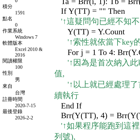
Ta = Brr(i, 1): Tb = Brr(
0
積分
If Y(TT) = "" Then
1591
點名
'↑這疑問句已經不知不覺將
0
Y(TT) = Y.Count
作業系統
Windows 7
'↑索性就依當下key
軟體版本
Excel 2010 &
For j = 1 To 4: Brr(Y.Co
2016
'↑因為是首次納入此k
閱讀權限
100
值,
性別
男
'↑以上就已經處理了首
來自
台灣
續執行
註冊時間
End If
2020-7-15
最後登錄
Brr(Y(TT), 4) = Brr(Y(TT
2026-2-2
'↑如果程序能跑到這裡,
列號),