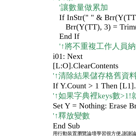
'讓數量做累加
If InStr(" " & Brr(Y(TT)
Brr(Y(TT), 3) = Trim(B
End If
'↑將不重複工作人員
i01: Next
[L:O].ClearContents
'↑清除結果儲存格舊資
If Y.Count > 1 Then [L1]
'↑如果字典裡keys數>1
Set Y = Nothing: Erase B
'↑釋放變數
End Sub
用行動裝置瀏覽論壇學習很方便,謝謝