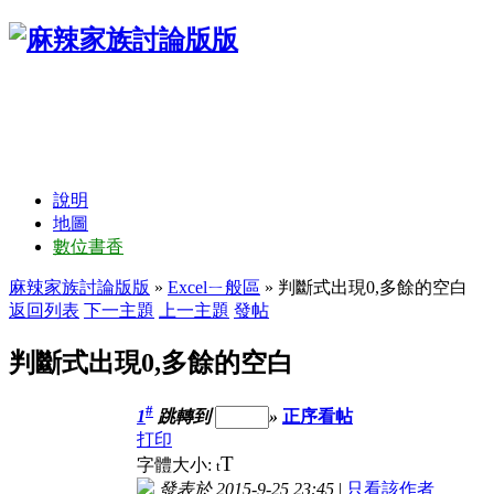
說明
地圖
數位書香
麻辣家族討論版版
»
Excelㄧ般區
» 判斷式出現0,多餘的空白
返回列表
下一主題
上一主題
發帖
判斷式出現0,多餘的空白
#
1
跳轉到
»
正序看帖
打印
T
字體大小:
t
發表於 2015-9-25 23:45
|
只看該作者