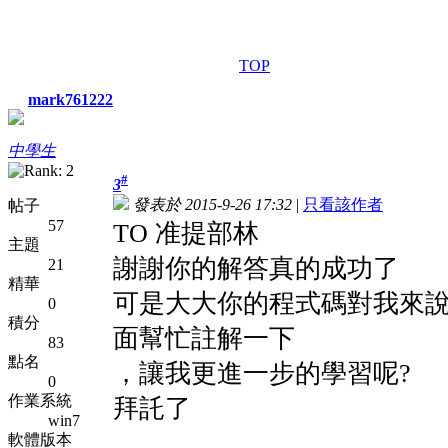
TOP
mark761222
中學生
#
3
發表於 2015-9-26 17:32
|
只看該作者
帖子
57
TO 准提部林
主題
謝謝你的解答真的成功了
21
精華
可是大大你的程式碼對我來
0
積分
面幫忙註解一下
83
點名
，讓我更進一步的學習呢?
0
作業系統
拜託了
win7
軟體版本