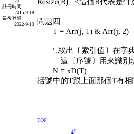
Resize(R) <這個R代表是
20
註冊時間
2015-9-18
最後登錄
問題四
2022-9-13
T = Arr(j, 1) & Arr(j, 2)
'↓取出〔索引值〕在字典
這〔序號〕用來識別填
N = xD(T)
括號中的T跟上面那個T有相
TOP
#
4