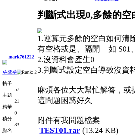
判斷式出現0,多餘的空
1.運算元多餘的空白如何清
有空格或是、隔開 如 S01、S
mark761222
2.沒資料會產生0
3.判斷式設定空白導致沒資
中學生
帖子
麻煩各位大大幫忙解答，或
57
主題
這問題困惑好久
21
精華
0
附件有我問題檔案
積分
83
TEST01.rar
(13.24 KB)
點名