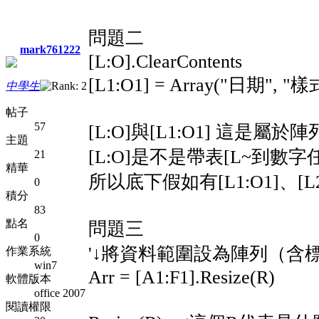
問題二
mark761222
[L:O].ClearContents
[L1:O1] = Array("日期", 
中學生
帖子
57
[L:O]與[L1:O1] 這是屬於陣
主題
[L:O]是不是帶表[L~到數字
21
精華
所以底下假如有[L1:O1]、[L2
0
積分
83
點名
問題三
0
'↓將資料範圍設為陣列（含
作業系統
win7
Arr = [A1:F1].Resize(R)
軟體版本
office 2007
閱讀權限