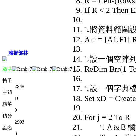
R = Cells(Rows
If R < 2 Then E
'↓將資料範圍
Arr = [A1:F1].
准提部林
'↓設一個空陣
ReDim Brr(1 To
版主
帖子
2848
'↓設一個字
主題
Set xD = Create
10
精華
0
For j = 2 To R
積分
2903
'↓Ａ&Ｂ欄
點名
0