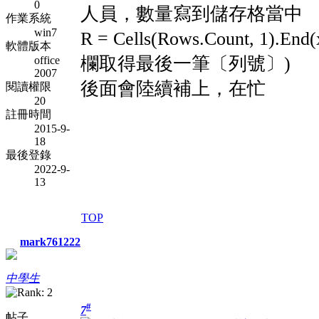
0
人員，數量寫到儲存格當中
作業系統
win7
R = Cells(Rows.Count,
軟體版本
欄取得最後一筆〔列號〕)
office
2007
後面會陸續補上，在忙
閱讀權限
20
註冊時間
2015-9-
18
最後登錄
2022-9-
13
TOP
mark761222
中學生
#
7
帖子