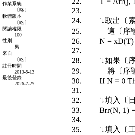
T = Arr(j, 1)
作業系統
〔略〕
軟體版本
'↓取出〔索
〔略〕
閱讀權限
這〔序號〕
100
N = xD(
性別
男
來自
'↓如果〔序
〔略〕
註冊時間
將〔序號〕
2013-5-13
最後登錄
If N = 0 Then
2026-7-25
'↓填入〔日
Brr(N, 1) = Arr
'↓填入〔工作