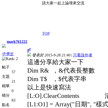
請大家一起上論壇來交流
TOP
mark761222
#
8
中學生
發表於 2015-9-28 21:40
|
只看該作者
這邊分享給大家一下
帖子
Dim R& ，&代表長整數
57
主題
Dim T$ ，$代表字串
21
以上是快速寫法
精華
0
[L:O].ClearContents
積分
83
[L1:O1] = Array("日期
點名