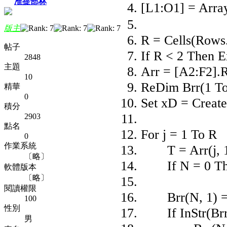
准提部林
[L1:O1] = A
版主
R = Cells(Rows
帖子
If R < 2 Then E
2848
主題
Arr = [A2:F2].
10
ReDim Brr(1 To
精華
0
Set xD = Create
積分
2903
點名
For j = 1 To R
0
作業系統
T = Arr(j, 1)
〔略〕
If N = 0 Then
軟體版本
〔略〕
閱讀權限
Brr(N, 1) = Arr
100
性別
If InStr(Brr(N
男