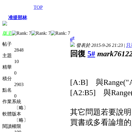
TOP
准提部林
版主
#
6
帖子
發表於 2015-9-26 21:23
|
只
2848
回復
5#
mark7612
主題
10
精華
0
積分
[A:B] 與Range("
2903
點名
[A2:B5] 與Range
0
作業系統
〔略〕
其它問題若要說明
軟體版本
〔略〕
買書或多看論壇的
閱讀權限