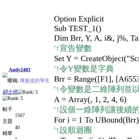
Option Explicit
Sub TEST_1()
Dim Brr, Y, A, i&, j%, T
'↑宣告變數
Set Y = CreateObject("Scr
'↑令Y變數是字典
Andy2483
Brr = Range([F1], [A655
暱稱:
厚臉皮的學生
'↑令變數是二維陣列並
碩士班
A = Array(, 1, 2, 4, 6)
'↑設個一維陣列讓後續
帖子
1567
For i = 1 To UBound(Brr)
主題
40
'↑設順迴圈
精華