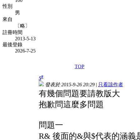
100
性別
男
來自
〔略〕
註冊時間
2013-5-13
最後登錄
2026-7-25
TOP
#
5
發表於 2015-9-26 20:29
|
只看該作者
有幾個問題要請教版大
抱歉問這麼多問題
問題一
R& 後面的&與$代表的涵義