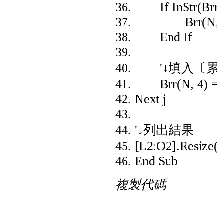
If InStr(Brr(N
Brr(N, 3) = T
End If
'↓填入〔累
Brr(N, 4) = Br
Next j
'↓列出結果
[L2:O2].Resize
End Sub
複製代碼