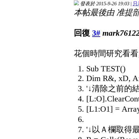
發表於 2015-9-26 19:03
|
只
本帖最後由 准提部林 於
回復
3#
mark7612
花個時間研究看看,
Sub TEST()
Dim R&, xD, Ar
'↓清除之前的
[L:O].ClearCon
[L1:O1] = A
'↓以Ａ欄取得