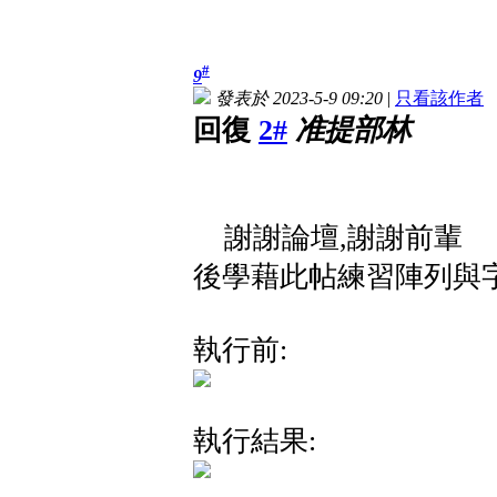
#
9
發表於 2023-5-9 09:20
|
只看該作者
回復
2#
准提部林
謝謝論壇,謝謝前輩
後學藉此帖練習陣列與字
執行前:
執行結果: