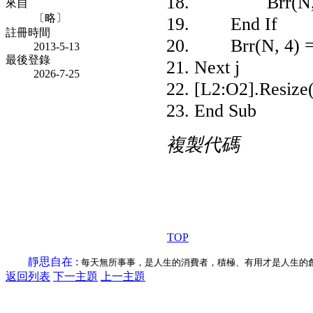
Brr(N, 3) = T
來自
〔略〕
End If
註冊時間
Brr(N, 4) = Br
2013-5-13
最後登錄
Next j
2026-7-25
[L2:O2].Resize
End Sub
複製代碼
TOP
靜思自在 :
每天無所事事，是人生的消費者，積極、有用才是人生的
返回列表
下一主題
上一主題