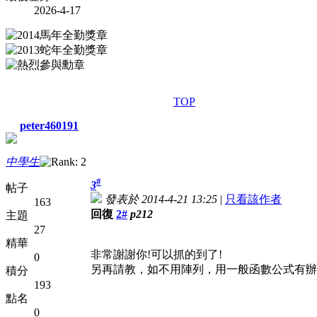
2026-4-17
TOP
peter460191
中學生
#
3
帖子
發表於 2014-4-21 13:25
|
只看該作者
163
回復
2#
p212
主題
27
精華
非常謝謝你!可以抓的到了!
0
另再請教，如不用陣列，用一般函數公式有辦
積分
193
點名
0