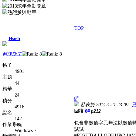
TOP
Hsieh
超級版主
帖子
4901
主題
44
精華
24
#
9
積分
發表於 2014-4-21 23:09
|
4916
回復
8#
p212
點名
142
包含非數值字元無法以數值轉
作業系統
試試
Windows 7
=RIGHT(A1,LOOKUP(2,1/(M