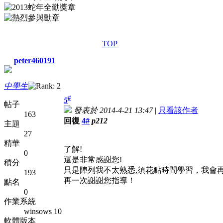
TOP
peter460191
中學生
#
5
帖子
發表於 2014-4-21 13:47
|
只看該作者
163
回復
4#
p212
主題
27
精華
了解!
0
還是非常感謝您!
積分
只是陣列我不太熟悉,須花點時間學習，我會
193
再一次謝謝您指導！
點名
0
作業系統
winsows 10
軟體版本