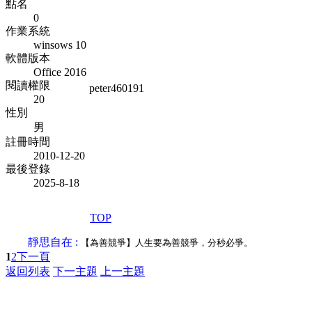
點名
0
作業系統
winsows 10
軟體版本
Office 2016
閱讀權限
peter460191
20
性別
男
註冊時間
2010-12-20
最後登錄
2025-8-18
TOP
靜思自在 :
【為善競爭】人生要為善競爭，分秒必爭。
1
2
下一頁
返回列表
下一主題
上一主題