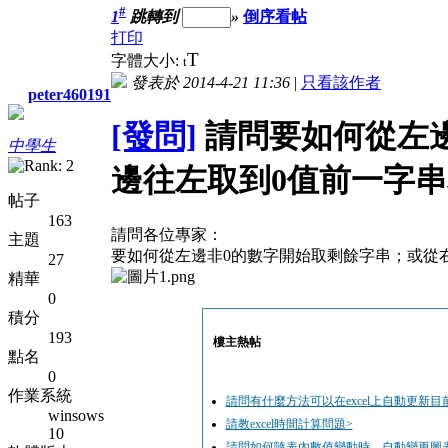
#
1
跳轉到
»
倒序看帖
打印
T
字體大小:
t
發表於 2014-4-21 11:36
|
只看該作者
peter460191
[發問]
請問要如何從左
中學生
邊往左取到0值前一字
帖子
163
請問各位專家：
主題
要如何從左邊非0的數字開始取剩餘字串；或從右
27
精華
0
積分
193
樓主熱帖
點名
0
作業系統
請問有什麼方法可以在excel上自動更新目
winsows
請教excel時間計算問題>
10
請問如何隨表內數值變動時，自動變更圖