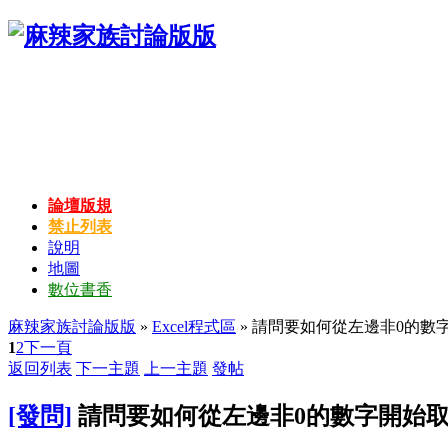
論壇版規
禁止列表
說明
地圖
數位書香
麻辣家族討論版版
»
Excel程式區
» 請問要如何從左邊非0的
1
2
下一頁
返回列表
下一主題
上一主題
發帖
[發問]
請問要如何從左邊非0的數字開始取