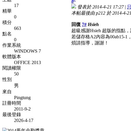
8
17
發表於 2014-4-21 17:27
|
精華
本帖最後由 p212 於 2014-4-21
0
積分
回復
7#
Hsieh
663
超級感謝Hsieh 超版的指點
點名
若儲存格A2內容為00ab15-
0
煩請指導，謝謝！
作業系統
WINDOWS 7
軟體版本
OFFICE 2013
閱讀權限
50
性別
男
來自
Pingtung
註冊時間
2011-9-2
最後登錄
2026-4-17