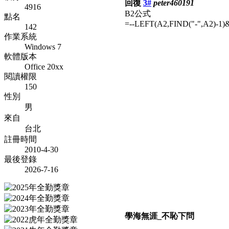
回復
3#
peter460191
4916
B2公式
點名
=--LEFT(A2,FIND("-",A2)-1)
142
作業系統
Windows 7
軟體版本
Office 20xx
閱讀權限
150
性別
男
來自
台北
註冊時間
2010-4-30
最後登錄
2026-7-16
學海無涯_不恥下問