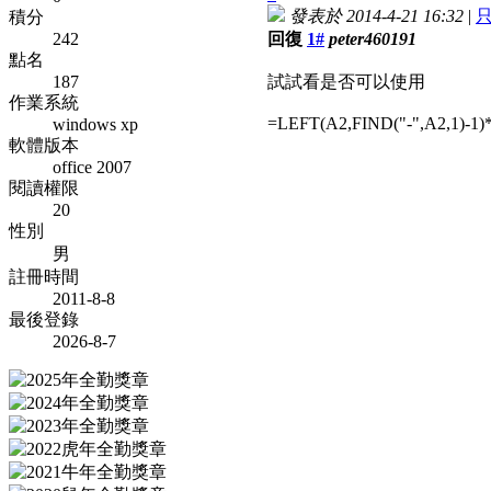
發表於 2014-4-21 16:32
|
積分
242
回復
1#
peter460191
點名
187
試試看是否可以使用
作業系統
=LEFT(A2,FIND("-",A2,1)-1
windows xp
軟體版本
office 2007
閱讀權限
20
性別
男
註冊時間
2011-8-8
最後登錄
2026-8-7