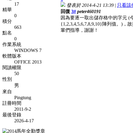
17
發表於 2014-4-21 13:39
|
只看該
精華
回復
3#
peter460191
0
因為要逐一取出儲存格中的字元 (今假設
積分
{1,2,3,4,5,6,7,8,9,
663
輩們指導，謝謝！
點名
0
作業系統
WINDOWS 7
軟體版本
OFFICE 2013
閱讀權限
50
性別
男
來自
Pingtung
註冊時間
2011-9-2
最後登錄
2026-4-17