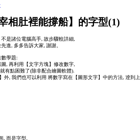
者
宰相肚裡能撐船】的字型(1)
不是諸位電腦高手, 故步驟較詳細,
先進, 多多告訴大家, 謝謝。
數學題:
圖, 再利用【文字方塊】修改數字,
 就有點困難了(除非配合繪圖軟體).
】外, 我們也可以利用 將數字寫在【圖形文字】中的方法, 逹到
, 而是字型,