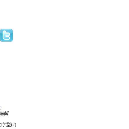
者
7 編輯
字型(2)