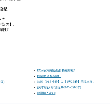
沒錯,
內,
字型內】,
彈性?
EXcel的替補啟動目錄在那裡?
如何做 資料/驗證 ?
新版)
欲將【10.5 小時】以【1天2.5時】呈現出來，
(萬年曆)月曆(西元1900年~2200年)
簡譜輸入法4.0