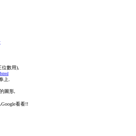
者
(三位數用),
.html
奉上.
的圖形,
oogle看看!!