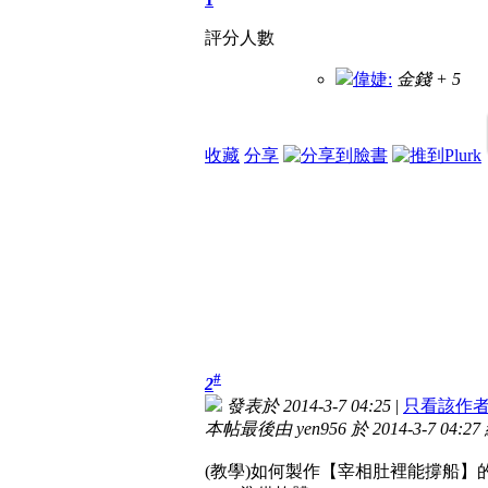
評分人數
偉婕:
金錢 + 5
收藏
分享
#
2
發表於 2014-3-7 04:25
|
只看該作
本帖最後由 yen956 於 2014-3-7 04:2
(教學)如何製作【宰相肚裡能撐船】的