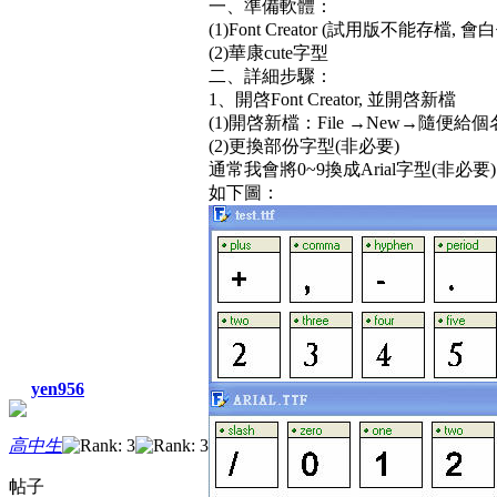
一、準備軟體：
(1)Font Creator (試用版不能存檔, 會
(2)華康cute字型
二、詳細步驟：
1、開啓Font Creator, 並開啓新檔
(1)開啓新檔：File →New→隨便給個名稱
(2)更換部份字型(非必要)
通常我會將0~9換成Arial字型(非必要)
如下圖：
yen956
高中生
帖子