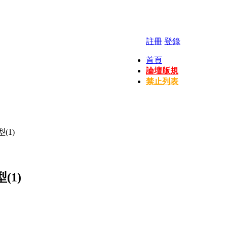
註冊
登錄
首頁
論壇版規
禁止列表
(1)
1)