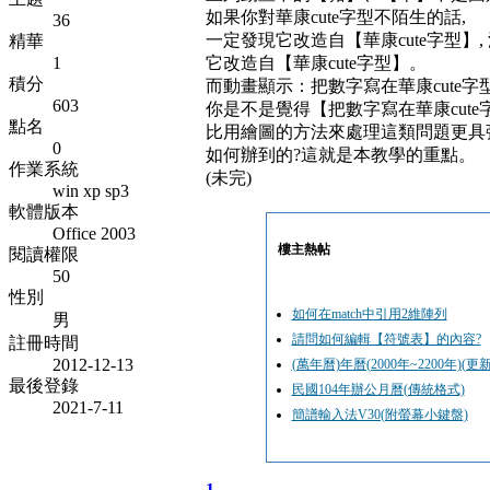
如果你對華康cute字型不陌生的話,
36
一定發現它改造自【華康cute字型】, 
精華
1
它改造自【華康cute字型】。
積分
而動畫顯示：把數字寫在華康cute字型
603
你是不是覺得【把數字寫在華康cute
點名
比用繪圖的方法來處理這類問題更具
0
如何辦到的?這就是本教學的重點。
作業系統
(未完)
win xp sp3
軟體版本
Office 2003
樓主熱帖
閱讀權限
50
性別
如何在match中引用2維陣列
男
請問如何編輯【符號表】的內容?
註冊時間
2012-12-13
(萬年曆)年曆(2000年~2200年)(更
最後登錄
民國104年辦公月曆(傳統格式)
2021-7-11
簡譜輸入法V30(附螢幕小鍵盤)
1