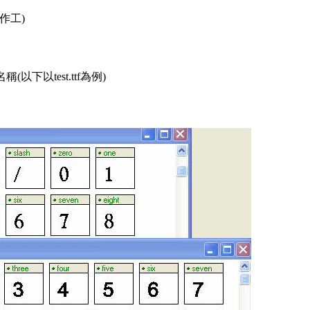
白作工)
(以下以test.ttf為例)