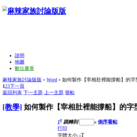
說明
地圖
數位書香
麻辣家族討論版版
»
Word
» 如何製作【宰相肚裡能撐船】的字型
1
2
3
下一頁
返回列表
下一主題
上一主題
發帖
[教學]
如何製作【宰相肚裡能撐船】的字型(
#
1
跳轉到
»
倒序看帖
打印
T
字體大小:
t