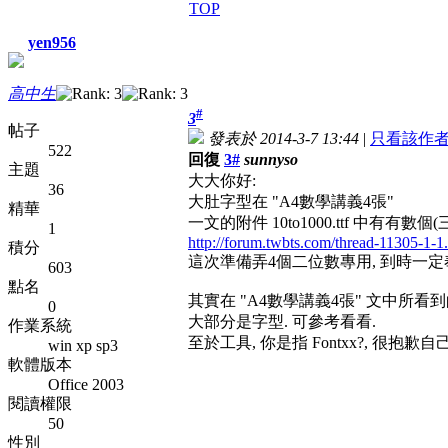
TOP
yen956
高中生
#
3
帖子
發表於 2014-3-7 13:44
|
只看該作
522
回復
3#
sunnyso
主題
大大你好:
36
大肚字型在 "A4數學講義4張"
精華
一文的附件 10to1000.ttf 中有有數個
1
http://forum.twbts.com/thread-11305-1-1
積分
這次準備弄4個二位數專用, 到時一定
603
點名
其實在 "A4數學講義4張" 文中所看到
0
大部分是字型. 可參考看看.
作業系統
至於工具, 你是指 Fontxx?, 很抱歉自己G
win xp sp3
軟體版本
Office 2003
閱讀權限
50
性別