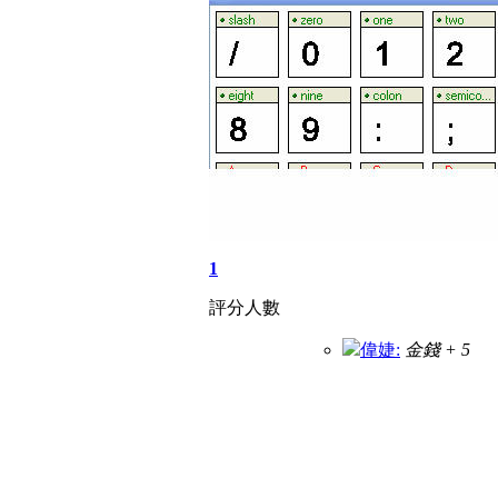
1
評分人數
偉婕:
金錢 + 5