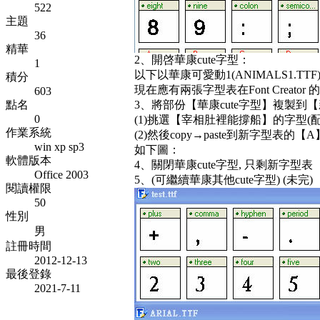
522
主題
36
精華
2、開啓華康cute字型：
1
以下以華康可愛動1(ANIMALS1.TT
積分
現在應有兩張字型表在Font Creator
603
點名
3、將部份【華康cute字型】複製到
0
(1)挑選【宰相肚裡能撐船】的字型(配合C
作業系統
(2)然後copy→paste到新字型表的【A
win xp sp3
如下圖：
軟體版本
4、關閉華康cute字型, 只剩新字型表
Office 2003
5、(可繼續華康其他cute字型) (未完)
閱讀權限
50
性別
男
註冊時間
2012-12-13
最後登錄
2021-7-11