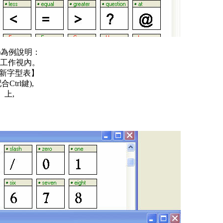
F)為例說明：
 的工作視內。
【新字型表】
trl鍵),
】上,