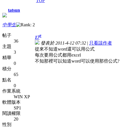
TOP
tatsun
中學生
帖子
#
17
36
發表於 2011-4-12 07:32
|
只看該作者
主題
從來不知道word還可以用公式
3
每次要用公式都用excel
精華
不知那裡可以知道word可以使用那些公式?
0
積分
65
點名
0
作業系統
WIN XP
軟體版本
SP1
閱讀權限
20
性別