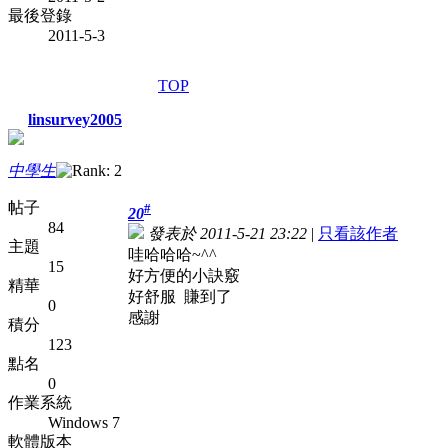
最後登錄
2011-5-3
TOP
linsurvey2005
中學生
帖子
#
20
84
發表於 2011-5-21 23:22
|
只看該作者
主題
哇哈哈哈~^^
15
好方便的小訣竅
精華
好舒服 賺到了
0
感謝
積分
123
點名
0
作業系統
Windows 7
軟體版本