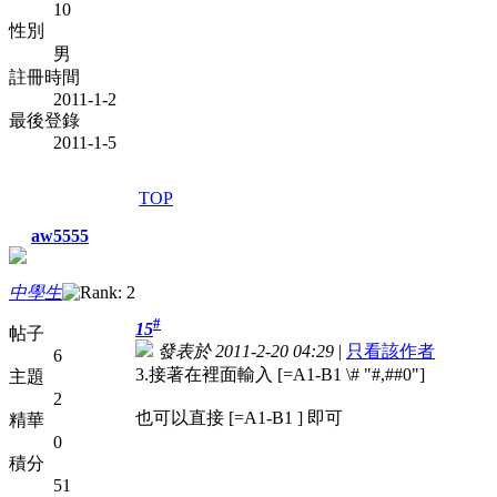
10
性別
男
註冊時間
2011-1-2
最後登錄
2011-1-5
TOP
aw5555
中學生
#
15
帖子
發表於 2011-2-20 04:29
|
只看該作者
6
3.接著在裡面輸入 [=A1-B1 \# "#,##0"]
主題
2
也可以直接 [=A1-B1 ] 即可
精華
0
積分
51