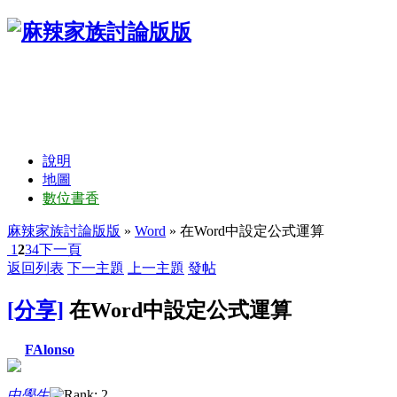
說明
地圖
數位書香
麻辣家族討論版版
»
Word
» 在Word中設定公式運算
1
2
3
4
下一頁
返回列表
下一主題
上一主題
發帖
[分享]
在Word中設定公式運算
FAlonso
中學生