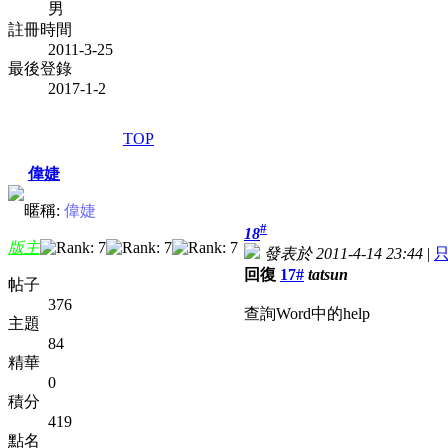
男
註冊時間
2011-3-25
最後登錄
2017-1-2
TOP
偉婕
暱稱:
偉婕
#
18
版主
發表於 2011-4-14 23:44
|
回復
17#
tatsun
帖子
376
查詢Word中的help
主題
84
精華
0
積分
419
點名