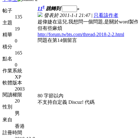
#
11
跳轉到
»
帖子
發表於 2011-1-1 21:47
|
只看該作者
135
趁偉婕在這兒,我想問一個問題,是關於word製作表格,
主題
但有些麻煩
19
http://forum.twbts.com/thread-2018-2-2.html
精華
問題在第14個留言
0
積分
165
點名
0
作業系統
XP
軟體版本
2003
閱讀權限
80 字節以內
20
不支持自定義 Discuz! 代碼
性別
男
來自
香港
註冊時間