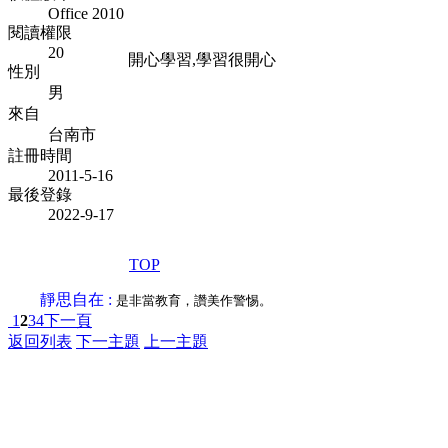
Office 2010
閱讀權限
20
開心學習,學習很開心
性別
男
來自
台南市
註冊時間
2011-5-16
最後登錄
2022-9-17
TOP
靜思自在 :
是非當教育，讚美作警惕。
1
2
3
4
下一頁
返回列表
下一主題
上一主題