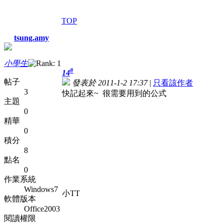
TOP
tsung.amy
小學生
#
14
帖子
發表於 2011-1-2 17:37
|
只看該作者
3
快記起來~ 很需要用到的公式
主題
0
精華
0
積分
8
點名
0
作業系統
Windows7
小TT
軟體版本
Office2003
閱讀權限