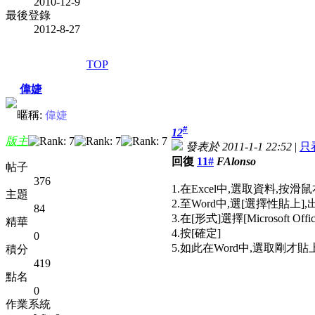
2010-12-9
最後登錄
2012-8-27
TOP
偉婕
暱稱:
偉婕
#
12
版主
發表於 2011-1-1 22:52
|
只
回復
11#
FAlonso
帖子
376
1.在Excel中,選取資料,按滑
主題
2.至Word中,選[選擇性貼上
84
3.在[形式]選擇[Microsoft Off
精華
4.按[確定]
0
5.如此在Word中,選取剛才
積分
419
點名
0
作業系統