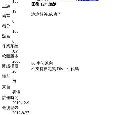
135
回復
12#
偉婕
主題
19
謝謝解答,成功了
精華
0
積分
165
點名
0
作業系統
XP
軟體版本
2003
80 字節以內
閱讀權限
不支持自定義 Discuz! 代碼
20
性別
男
來自
香港
註冊時間
2010-12-9
最後登錄
2012-8-27