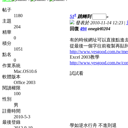
帖子
#
1180
51
跳轉到
»
主題
發表於 2010-11-14 12:23
|
204
回復
49#
onegirl0204
精華
0
有的時候網址可以直接點進去
積分
從最後一個字往前複製再貼到網
1051
http://www.yesgood.com.tw/me
點名
Excel 2003教學
0
http://www.yesgood.com.tw/con
作業系統
Mac.OS10.6
試試看
軟體版本
Office 2003
閱讀權限
100
性別
男
註冊時間
2010-5-3
最後登錄
學如逆水行舟 不進則退
2012-9-19