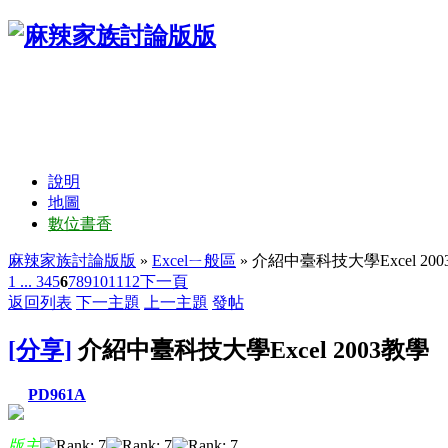
說明
地圖
數位書香
麻辣家族討論版版
»
Excelㄧ般區
» 介紹中臺科技大學Excel 20
1 ...
3
4
5
6
7
8
9
10
11
12
下一頁
返回列表
下一主題
上一主題
發帖
[分享]
介紹中臺科技大學Excel 2003教學
PD961A
版主