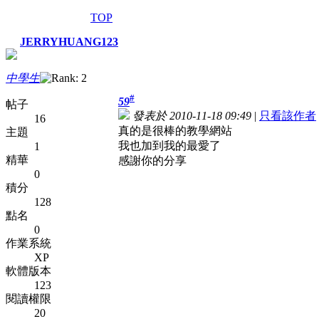
TOP
JERRYHUANG123
中學生
#
59
帖子
發表於 2010-11-18 09:49
|
只看該作者
16
真的是很棒的教學網站
主題
我也加到我的最愛了
1
精華
感謝你的分享
0
積分
128
點名
0
作業系統
XP
軟體版本
123
閱讀權限
20