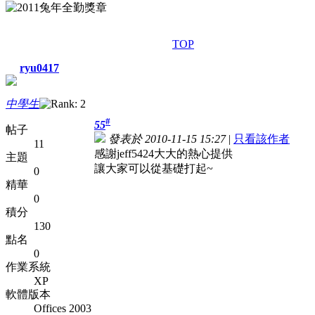
TOP
ryu0417
中學生
#
55
帖子
發表於 2010-11-15 15:27
|
只看該作者
11
感謝jeff5424大大的熱心提供
主題
讓大家可以從基礎打起~
0
精華
0
積分
130
點名
0
作業系統
XP
軟體版本
Offices 2003