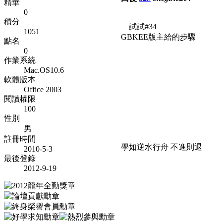
精華
0
積分
試試#34
1051
GBKEE版主給的步驟
點名
0
作業系統
Mac.OS10.6
軟體版本
Office 2003
閱讀權限
100
性別
男
註冊時間
學如逆水行舟 不進則退
2010-5-3
最後登錄
2012-9-19