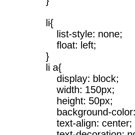
}
li{
list-style: none;
float: left;
}
li a{
display: block;
width: 150px;
height: 50px;
background-color: 
text-align: center;
text-decoration: no