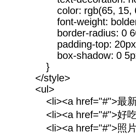
color: rgb(65, 15, 6
font-weight: bolder
border-radius: 0 6
padding-top: 20px
box-shadow: 0 5px 
}
</style>
<ul>
<li><a href="#">最新
<li><a href="#">好吃
<li><a href="#">照片