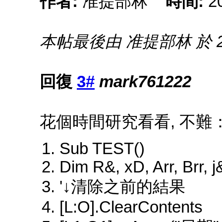
作者:
准提部林
時間:
2
本帖最後由 准提部林 於 2015
回復
3#
mark761222
花個時間研究看看, 不難
Sub TEST()
Dim R&, xD, Arr, Brr, 
'↓清除之前的結果
[L:O].ClearContents