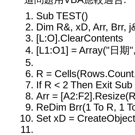
Sub TEST()
Dim R&, xD, Arr, Brr, 
[L:O].ClearContents
[L1:O1] = Array("日
R = Cells(Rows.Count,
If R < 2 Then Exit Sub
Arr = [A2:F2].Resize(R
ReDim Brr(1 To R, 1 T
Set xD = CreateObject(