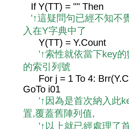
If Y(TT) = "" Then
'↑這疑問句已經不知不覺將 k
入在Y字典中了
Y(TT) = Y.Count
'↑索性就依當下key的
的索引列號
For j = 1 To 4: Brr(Y.Coun
GoTo i01
'↑因為是首次納入此ke
置,覆蓋舊陣列值,
'↑以上就已經處理了首