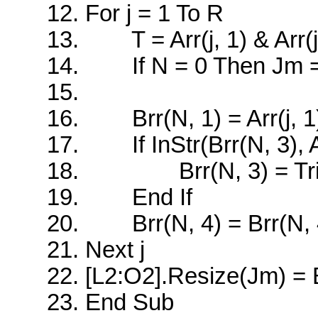
For j = 1 To R
T = Arr(j, 1) & Arr(j
If N = 0 Then Jm = 
Brr(N, 1) = Arr(j, 1): 
If InStr(Brr(N, 3), Ar
Brr(N, 3) = Trim(Brr
End If
Brr(N, 4) = Brr(N, 4)
Next j
[L2:O2].Resize(Jm) = 
End Sub