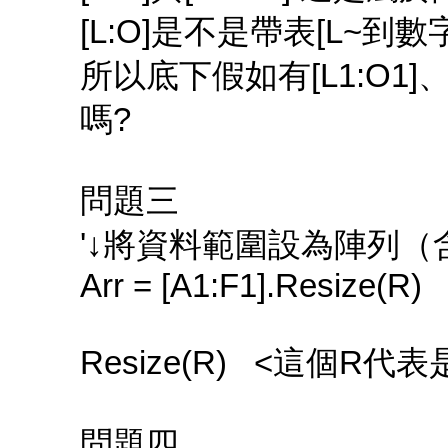
[L:O]是不是帶表[L~到
所以底下假如有[L1:O1]、[
嗎?
問題三
'↓將資料範圍設為陣列（
Arr = [A1:F1].Resize(R)
Resize(R) <這個R代
問題四