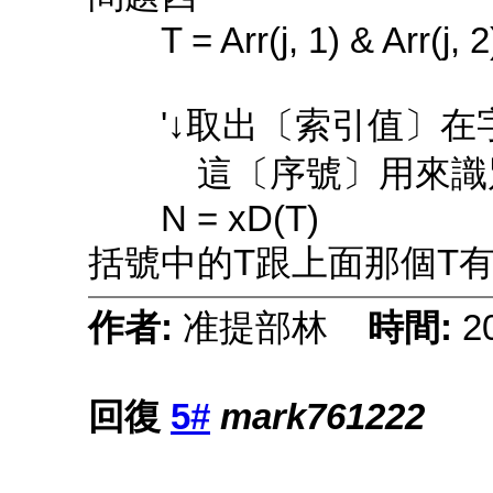
T = Arr(j, 1) & Arr(j, 2
'↓取出〔索引值〕在
這〔序號〕用來識別
N = xD(T)
括號中的T跟上面那個T有
作者:
准提部林
時間:
2
回復
5#
mark761222