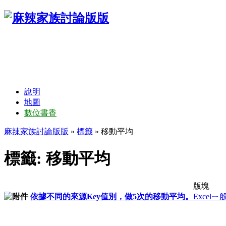
說明
地圖
數位書香
麻辣家族討論版版
»
標籤
» 移動平均
標籤: 移動平均
版塊
依據不同的來源Key值別，做5次的移動平均。
Excelㄧ