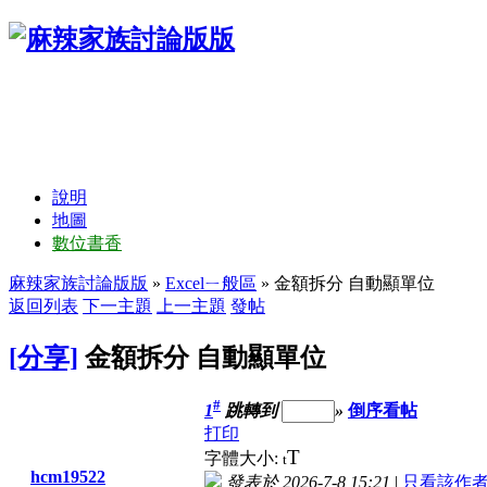
說明
地圖
數位書香
麻辣家族討論版版
»
Excelㄧ般區
» 金額拆分 自動顯單位
返回列表
下一主題
上一主題
發帖
[分享]
金額拆分 自動顯單位
#
1
跳轉到
»
倒序看帖
打印
T
字體大小:
t
hcm19522
發表於 2026-7-8 15:21
|
只看該作