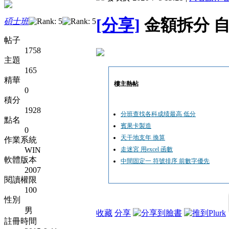
[分享]
金額拆分 
碩士班
帖子
1758
主題
165
精華
樓主熱帖
0
積分
1928
分班查找各科成绩最高 低分
點名
賓果卡製造
0
天干地支年 換算
作業系統
WIN
走迷宮 用excel 函數
軟體版本
中間固定一 符號排序 前數字優先
2007
閱讀權限
100
性別
男
收藏
分享
註冊時間