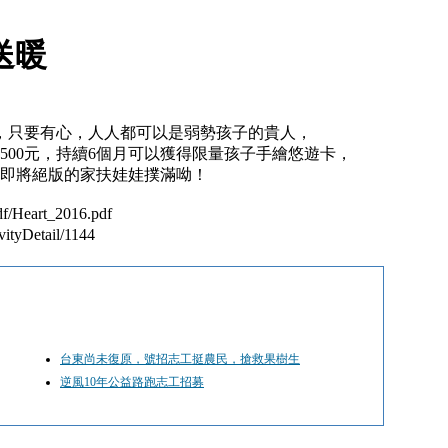
 送暖
元，只要有心，人人都可以是弱勢孩子的貴人，
500元，持續6個月可以獲得限量孩子手繪悠遊卡，
得即將絕版的家扶娃娃撲滿呦！
f/Heart_2016.pdf
ityDetail/1144
台東尚未復原，號招志工挺農民，搶救果樹生
逆風10年公益路跑志工招募