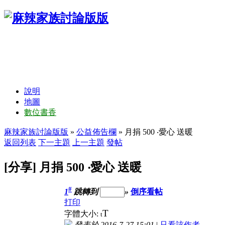
說明
地圖
數位書香
麻辣家族討論版版
»
公益佈告欄
» 月捐 500 ‧愛心 送暖
返回列表
下一主題
上一主題
發帖
[分享] 月捐 500 ‧愛心 送暖
#
1
跳轉到
»
倒序看帖
打印
T
字體大小:
t
發表於 2016-7-27 15:01
|
只看該作者