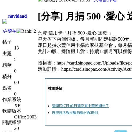
[分享] 月捐 500 ‧愛心
navidaad
中學生
永豐 信用卡「月捐 500 ‧愛心 送暖 」
每天省下兩個銅板，每月就能固定捐款500
帖子
即日起持永豐信用卡捐款家扶基金會，每月捐
13
共計20版，採隨機出貨；持續12個月可以獲
主題
5
授權書：https://card.sinopac.com/Uploads/files/pd
精華
活動詳情：https://card.sinopac.com/Activity/Activ
0
積分
60
點名
樓主熱帖
0
作業系統
XP
請問EXCEL的日期沒有中華民國年了
軟體版本
按照姓名與次數自動分配排列
Office 2003
閱讀權限
20