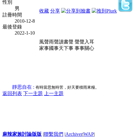
性別
男
收藏
分享
註冊時間
2010-12-8
最後登錄
2022-1-10
風聲雨聲讀書聲 聲聲入耳
家事國事天下事 事事關心
靜思自在 :
有時當思無時苦，好天要積雨來糧。
返回列表
下一主題
上一主題
麻辣家族討論版版
|
聯繫我們
|
Archiver
|
WAP
|