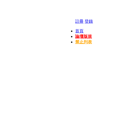
註冊
登錄
首頁
論壇版規
禁止列表