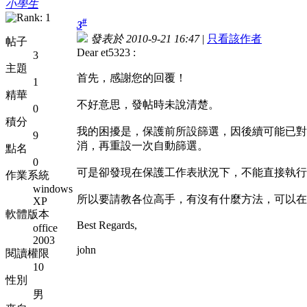
小學生
#
3
發表於 2010-9-21 16:47
|
只看該作者
帖子
Dear et5323 :
3
主題
首先，感謝您的回覆！
1
精華
不好意思，發帖時未說清楚。
0
積分
我的困擾是，保護前所設篩選，因後續可能已對
9
消，再重設一次自動篩選。
點名
0
可是卻發現在保護工作表狀況下，不能直接執行
作業系統
windows
所以要請教各位高手，有沒有什麼方法，可以在
XP
軟體版本
Best Regards,
office
2003
john
閱讀權限
10
性別
男