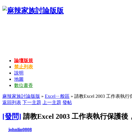
論壇版規
禁止列表
說明
地圖
數位書香
麻辣家族討論版版
»
Excelㄧ般區
» 請教Excel 2003 工
返回列表
下一主題
上一主題
發帖
[發問]
請教Excel 2003 工作表執行
johnlin0808