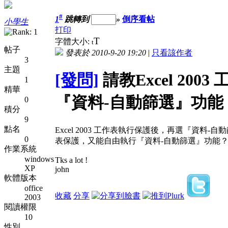
#
1
跳轉到
»
倒序看帖
小學生
打印
T
字體大小:
t
帖子
發表於 2010-9-20 19:20
|
只看該作者
3
主題
[發問]
請教Excel 2
1
精華
『資料-自動篩選』功能
0
積分
9
點名
Excel 2003 工作表執行保護後，再選『資
0
表保護，又能自由執行『資料-自動篩選』功能
作業系統
windows
Tks a lot !
XP
john
軟體版本
office
收藏
分享
2003
閱讀權限
10
性別