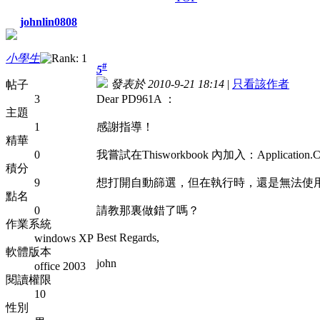
johnlin0808
小學生
#
5
發表於 2010-9-21 18:14
|
只看該作者
帖子
3
Dear PD961A ：
主題
1
感謝指導！
精華
0
我嘗試在Thisworkbook 內加入：Application.Comman
積分
9
想打開自動篩選，但在執行時，還是無法使
點名
0
請教那裏做錯了嗎？
作業系統
Best Regards,
windows XP
軟體版本
john
office 2003
閱讀權限
10
性別