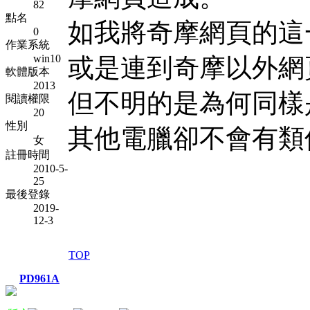
82
點名
如我將奇摩網頁的這一
0
作業系統
win10
或是連到奇摩以外網
軟體版本
2013
但不明的是為何同樣
閱讀權限
20
性別
其他電臘卻不會有類
女
註冊時間
2010-5-
25
最後登錄
2019-
12-3
TOP
PD961A