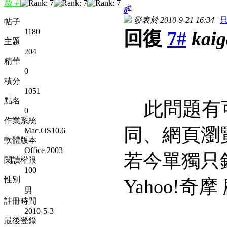
版主
#
8
發表於 2010-9-21 16:34
|
帖子
1180
回復
7#
kai
主題
204
精華
0
積分
1051
點名
此問題有可
0
作業系統
同、網頁瀏
Mac.OS10.6
軟體版本
Office 2003
若今單獨只針
閱讀權限
100
性別
Yahoo!
男
註冊時間
2010-5-3
最後登錄