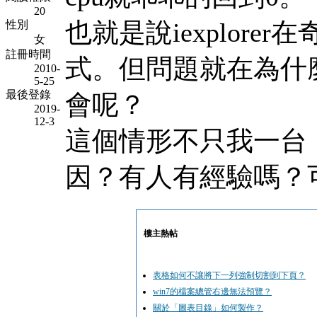
20
也就是說iexplor
性別
女
註冊時間
式。但問題就在為什
2010-
5-25
最後登錄
會呢？
2019-
12-3
這個情形不只我一台
因？有人有經驗嗎？
樓主熱帖
表格如何不讓將下一列強制切割到下頁？
win7的檔案總管右邊無法預覽？
關於「圖表目錄」如何製作？