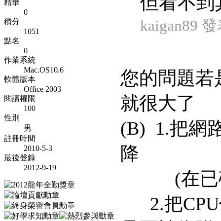
但看不到其
精華
0
kaigan89 發
積分
1051
點名
0
作業系統
Mac.OS10.6
您的問題若
軟體版本
Office 2003
就很大了
閱讀權限
100
性別
(B) 1.
男
註冊時間
降
2010-5-3
最後登錄
2012-9-19
(在已確
2.把CPU