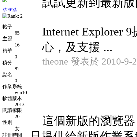
試試更新到最新版的微軟In
中學生
帖子
Internet Exp
65
主題
心，及支援 ...
16
精華
0
theone 發表於 2010-9-2
積分
82
點名
0
作業系統
win10
軟體版本
2013
閱讀權限
20
這個新版的瀏覽器
性別
女
只提供給新版作業系
註冊時間