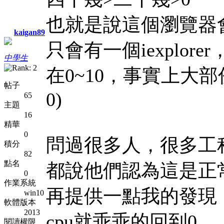
也就是說這個瀏覽器會
kaigan89
只會有一個iexplo
中學生
在0~10，事實上大
帖子
0)
65
主題
16
精華
0
問過很多人，很多工
積分
82
點名
都說他們認為這是正
0
作業系統
再提供一點我的發現，
win10
軟體版本
2013
cpu就乖乖的回到0。
閱讀權限