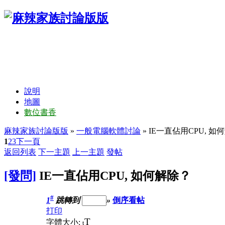
說明
地圖
數位書香
麻辣家族討論版版
»
一般電腦軟體討論
» IE一直佔用CPU, 如
1
2
3
下一頁
返回列表
下一主題
上一主題
發帖
[發問]
IE一直佔用CPU, 如何解除？
#
1
跳轉到
»
倒序看帖
打印
T
字體大小:
t