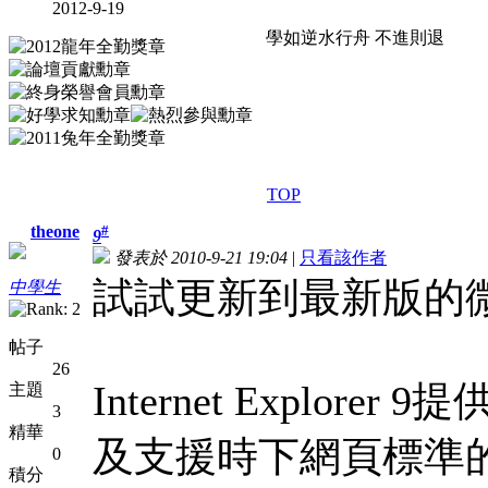
2012-9-19
學如逆水行舟 不進則退
TOP
theone
#
9
發表於 2010-9-21 19:04
|
只看該作者
試試更新到最新版的微軟Inte
中學生
帖子
26
Internet Explo
主題
3
精華
及支援時下網頁標準的
0
積分