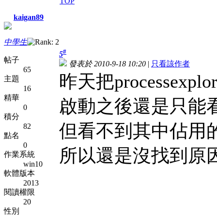
TOP
kaigan89
中學生
#
5
帖子
發表於 2010-9-18 10:20
|
只看該作者
65
昨天把processexp
主題
16
精華
啟動之後還是只能看
0
積分
但看不到其中佔用
82
點名
0
所以還是沒找到原
作業系統
win10
軟體版本
2013
閱讀權限
20
性別