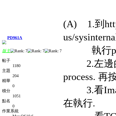
(A) 1.到http:
us/sysinter
PD961A
執行proxe
版主
2.左邊的樹
帖子
1180
主題
process. 
204
精華
0
3.看Ima
積分
1051
在執行.
點名
0
作業系統