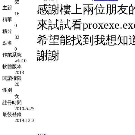
65
感謝樓上兩位朋友
主題
16
精華
來試試看proxexe.
0
積分
希望能找到我想知
82
點名
0
謝謝
作業系統
win10
軟體版本
2013
閱讀權限
20
性別
女
註冊時間
2010-5-25
最後登錄
2019-12-3