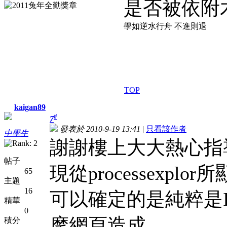
是否被依附
學如逆水行舟 不進則退
TOP
kaigan89
#
7
發表於 2010-9-19 13:41
|
只看該作者
中學生
謝謝樓上大大熱心指
帖子
現從processexplo
65
主題
16
可以確定的是純粹是
精華
0
摩網頁造成。
積分