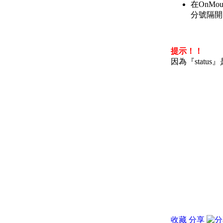
在OnMo
分號隔開
提示！！
因為『status
收藏
分享