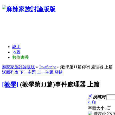
說明
地圖
數位書香
麻辣家族討論版版
»
JavaScript
» (教學第11篇)事件處理器 上篇
返回列表
下一主題
上一主題
發帖
[教學]
(教學第11篇)事件處理器 上篇
#
1
跳轉到
打印
T
字體大小:
t
發表於 2010-5