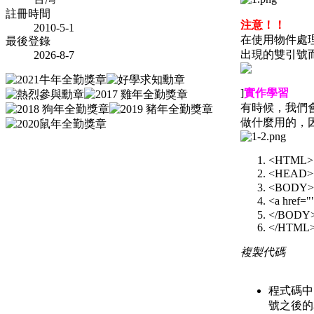
註冊時間
注意！！
2010-5-1
在使用物件處理
最後登錄
出現的雙引號
2026-8-7
]
實作學習
有時候，我們
做什麼用的，因
<HTML>
<HEAD>
<BODY>
<a href
</BODY
</HTML
複製代碼
程式碼中
號之後的