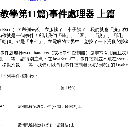
(教學第11篇)事件處理器 上篇
（Event）？舉例來說：衣服髒了、車子髒了，我們就會「洗」
動作就是一個事件！所以我們「聽」、「看」、「說」、「聞」…
動作」都是「事件」。在電腦的世界中，您按了一下滑鼠的按鍵，這
pt中的事件處理器event handlers（或稱事件控制器）是非
…等，請特別注意：在JavaScript中，事件控制並不放在<scr
動滑鼠.......等，我們可以憑藉事件控制器來執行特定的JavaScr
用下列事件控制器：
稱
發生時間
er
當滑鼠移至網頁元件
例如：超鏈結
上
(
)
t
當滑鼠離開鏈結
例如：超鏈結
上
(
)