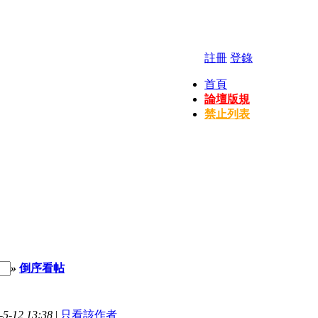
註冊
登錄
首頁
論壇版規
禁止列表
»
倒序看帖
-12 13:38
|
只看該作者