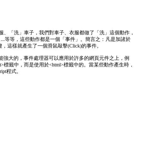
衣服、「洗」車子，我們對車子、衣服都做了「洗」這個動作，
..等等，這些動作都是一個「事件」。簡言之：凡是加諸於
樣就產生了一個滑鼠敲擊(Click)的事件。
常有用而且功能強大的，事件處理器可以應用於許多的網頁元件之上，例
ipt>標籤中，而是使用於<html>標籤中的。當某些動作產生時，
ipt程式。