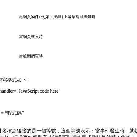
再網頁物件
例如：按鈕
上敲擊滑鼠按鍵時
(
)
當網頁載入時
當離開網頁時
撰寫格式如下：
andler="JavaScript code here"
= “程式碼”
名稱之後接的是一個等號，這個等號表示：當事件發生時，就執行…