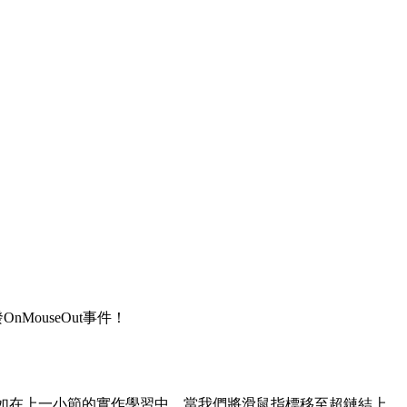
ouseOut事件！
起使用，例如在上一小節的實作學習中，當我們將滑鼠指標移至超鏈結上