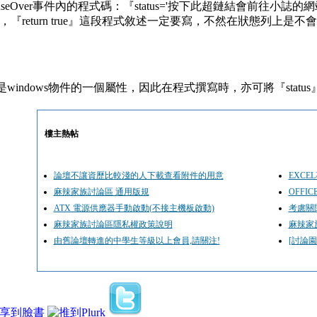
useOver事件內的程式碼：『status='按下此超鏈結會前往小誌的
，『return true』這段程式敘述一定要寫，不然在狀態列上是
』是windows物件的一個屬性，因此在程式撰寫時，亦可將『status』改寫
樓主熱帖
論壇不讓資歷比較淺的人下載查看附件的用意
EXC
麻辣家族討論區 通用版規
OFFI
ATX 電源供應器手動啟動(不接主機板啟動)
考慮關
麻辣家族討論區隱私權政策說明
麻辣家
由舊論壇轉進的中學生等級以上會員,請關注!
[討論