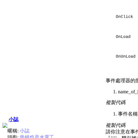
OnClick
OnLoad
OnUnLoad
事件處理器的
name_of_h
複製代碼
事件名稱 
小誌
複製代碼
暱稱:
小誌
請你注意在事件
頭銜:
曾經也是水電工