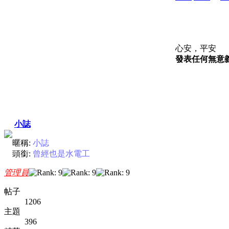
心安，平安
發表任何無意義
小誌
暱稱:
小誌
頭銜:
曾經也是水電工
管理員
帖子
1206
主題
396