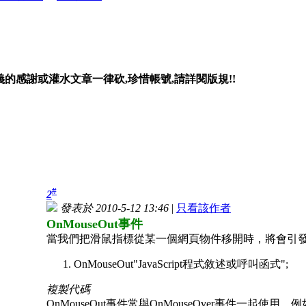
的感謝或灌水文章一律砍,珍惜帳號,請詳閱版規!!
#
2
發表於 2010-5-12 13:46
|
只看該作者
OnMouseOut事件
當我們把滑鼠指標從某一個網頁物件移開時，將會引發OnM
OnMouseOut"JavaScript程式敘述或呼叫函式";
複製代碼
OnMouseOut事件常與OnMouseOver事件一