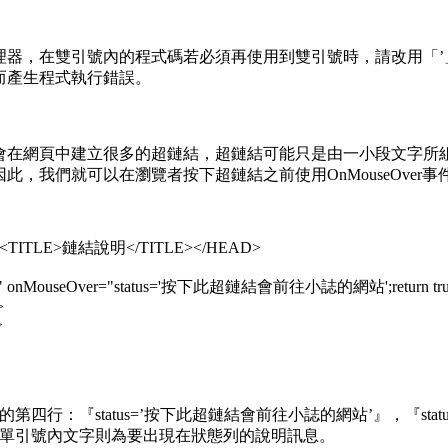
器，在雙引號內的程式碼若必須再使用到雙引號時，請改用「’」單引
而產生程式執行錯誤。
會在網頁中建立很多的超鏈結，超鏈結可能只是由一小段文字所
此，我們就可以在瀏覽者按下超鏈結之前使用OnMouseOve
<TITLE>鏈結說明</TITLE></HEAD>
="" onMouseOver="status='按下此超鏈結會前往小誌的網站';return t
>
>
的第四行：『status=’按下此超鏈結會前往小誌的網站’』，『sta
單引號內文字則為要出現在狀態列的說明訊息。