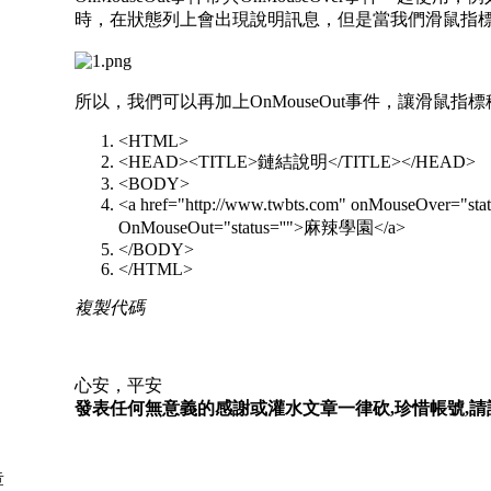
時，在狀態列上會出現說明訊息，但是當我們滑鼠指
所以，我們可以再加上OnMouseOut事件，讓滑鼠
<HTML>
<HEAD><TITLE>鏈結說明</TITLE></HEAD>
<BODY>
<a href="http://www.twbts.com" onMouseOv
OnMouseOut="status=''">麻辣學園</a>
</BODY>
</HTML>
複製代碼
心安，平安
發表任何無意義的感謝或灌水文章一律砍,珍惜帳號,請詳