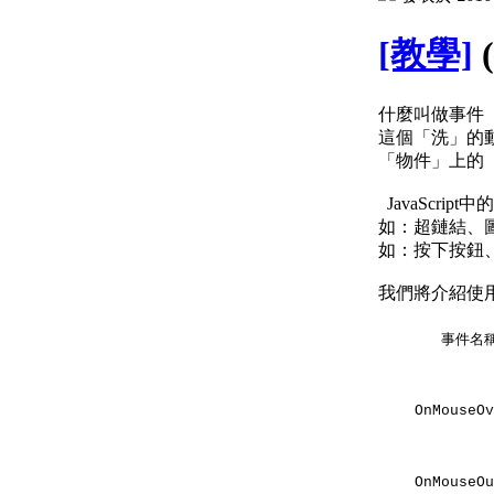
[教學]
什麼叫做事件
這個「洗」的
「物件」上的「
JavaScri
如：超鏈結、圖片
如：按下按鈕、移
我們將介紹使
事件名
OnMouseOv
OnMouseOu