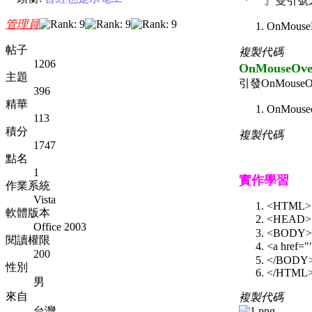
『’’’’』雙
管理員
OnMouse
帖子
複製代碼
1206
OnMouseOv
主題
引發OnMou
396
精華
OnMous
113
積分
複製代碼
1747
點名
1
實作學習
作業系統
Vista
<HTML>
軟體版本
<HEAD>
Office 2003
<BODY>
閱讀權限
<a href
200
</BODY
性別
</HTML
男
來自
複製代碼
台灣