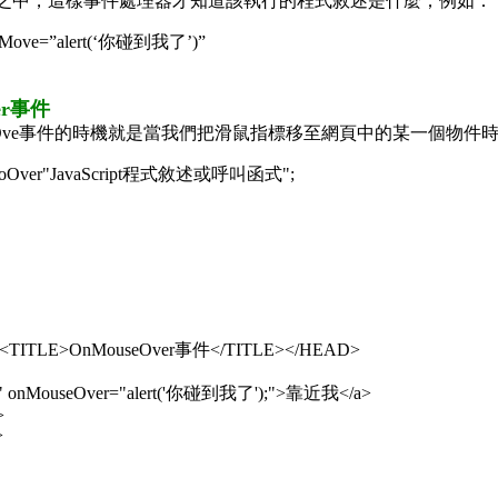
引號之中，這樣事件處理器才知道該執行的程式敘述是什麼；例如：
Move=”alert(‘你碰到我了’)”
er事件
seOve事件的時機就是當我們把滑鼠指標移至網頁中的某一個物
eoOver"JavaScript程式敘述或呼叫函式";
<TITLE>OnMouseOver事件</TITLE></HEAD>
="" onMouseOver="alert('你碰到我了');">靠近我</a>
>
>