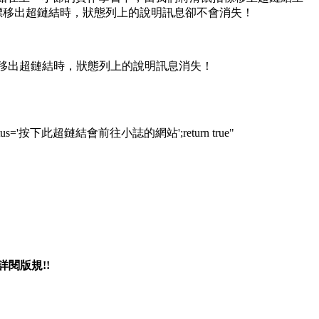
標移出超鏈結時，狀態列上的說明訊息卻不會消失！
指標移出超鏈結時，狀態列上的說明訊息消失！
er="status='按下此超鏈結會前往小誌的網站';return true"
閱版規!!