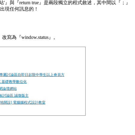
網站'』與『return true』是兩段獨立的程式敘述，其中間以『；』
不會出現任何訊息的！
為『window.status』。
EL專屬討論區自即日起限中學生以上會員方
CE 基礎教學數位化
閉論壇網站
族討論區 誠徵版主
園地開設] 電腦腦程式設計教室