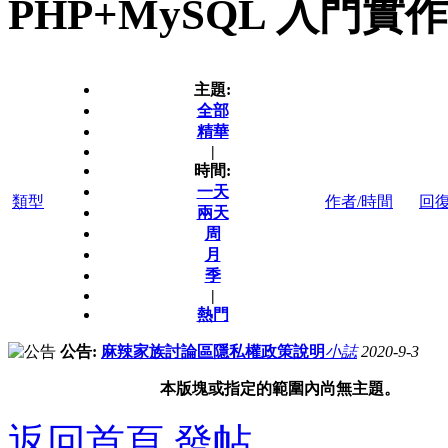
PHP+MySQL 入門實作
主題:
全部
精華
|
時間:
一天
類型
作者/時間
回
兩天
周
月
季
|
熱門
公告:
麻辣家族討論區隱私權政策說明
小誌
2020-9-3
本版塊或指定的範圍內尚無主題。
返回首頁
發帖