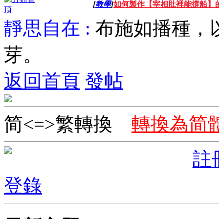
[
教學
]
如何製作【宰相肚裡能撐船】的
靜思自在 :
布施如播種，
芽。
返回首頁
發帖
简<=>繁轉換
轉換為简
註
登錄