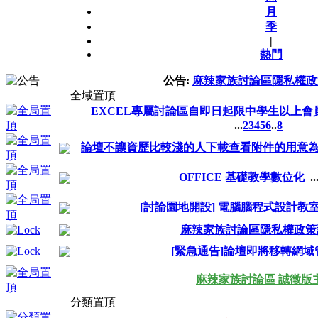
月
季
|
熱門
公告:
麻辣家族討論區隱私權政
全域置頂
EXCEL專屬討論區自即日起限中學生以上會
...
2
3
4
5
6
..
8
論壇不讓資歷比較淺的人下載查看附件的用意
OFFICE 基礎教學數位化
..
[討論園地開設] 電腦腦程式設計教
麻辣家族討論區隱私權政策
[緊急通告]論壇即將移轉網域
麻辣家族討論區 誠徵版
分類置頂