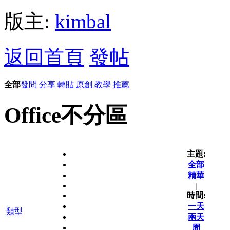
版主:
kimbal
返回首頁
發帖
全部
發問
分享
轉貼
原創
教學
推薦
Office不分區
主題:
全部
精華
|
時間:
一天
類型
兩天
周