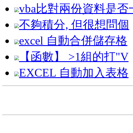
vba比對兩份資料是否
不夠積分, 但很想問個
excel 自動合併儲存格
【函數】 >1組的打"V
EXCEL 自動加入表格