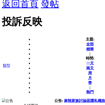
返回首頁
發帖
投訴反映
主題:
全部
精華
|
時間:
一天
類型
兩天
周
月
季
|
熱門
公告:
麻辣家族討論區隱私權