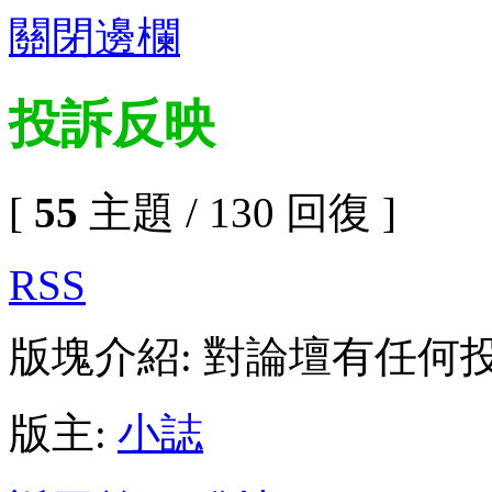
關閉邊欄
投訴反映
[
55
主題 / 130 回復 ]
RSS
版塊介紹: 對論壇有任何
版主:
小誌