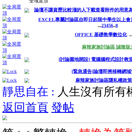
全域置頂
論壇不讓資歷比較淺的人下載查看附件的用意
EXCEL專屬討論區自即日起限中學生以上會
...
2
3
4
5
6
..
8
OFFICE 基礎教學數位化
..
麻辣家族討論區 誠徵版
[討論園地開設] 電腦腦程式設計教
[緊急通告]論壇即將移轉網
麻辣家族討論區隱私權政策
靜思自在 :
人生沒有所有
返回首頁
發帖